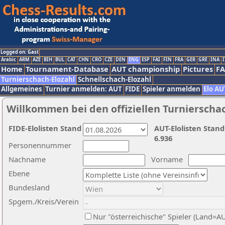
Logged on: Gast
Arabic
ARM
AZE
BIH
BUL
CAT
CHN
CRO
CZE
DEN
ENG
ESP
FAI
FIN
FRA
GER
GRE
INA
I
Home
Tournament-Database
AUT championship
Pictures
F
Turnierschach-Elozahl
Schnellschach-Elozahl
Allgemeines
Turnier anmelden: AUT
FIDE
Spieler anmelden
Elo AU
Willkommen bei den offiziellen Turnierscha
FIDE-Elolisten Stand
AUT-Elolisten Stand
6.936
Personennummer
Nachname
Vorname
Ebene
Bundesland
Spgem./Kreis/Verein
Nur "österreichische" Spieler (Land=A