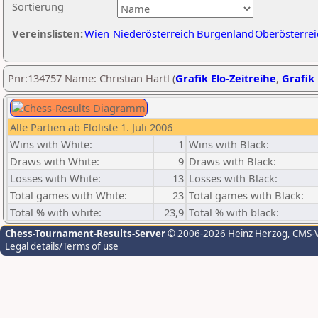
Sortierung
Vereinslisten:
Wien
Niederösterreich
Burgenland
Oberösterrei
Pnr:134757 Name: Christian Hartl (
Grafik Elo-Zeitreihe
,
Grafik 
Alle Partien ab Eloliste 1. Juli 2006
Wins with White:
1
Wins with Black:
Draws with White:
9
Draws with Black:
Losses with White:
13
Losses with Black:
Total games with White:
23
Total games with Black:
Total % with white:
23,9
Total % with black:
Chess-Tournament-Results-Server
© 2006-2026 Heinz Herzog
, CMS-
Legal details/Terms of use