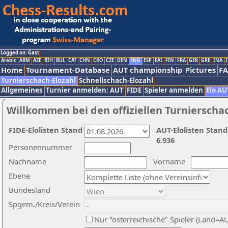
Logged on: Gast
Arabic
ARM
AZE
BIH
BUL
CAT
CHN
CRO
CZE
DEN
ENG
ESP
FAI
FIN
FRA
GER
GRE
INA
I
Home
Tournament-Database
AUT championship
Pictures
F
Turnierschach-Elozahl
Schnellschach-Elozahl
Allgemeines
Turnier anmelden: AUT
FIDE
Spieler anmelden
Elo AU
Willkommen bei den offiziellen Turnierscha
FIDE-Elolisten Stand
AUT-Elolisten Stand
6.936
Personennummer
Nachname
Vorname
Ebene
Bundesland
Spgem./Kreis/Verein
Nur "österreichische" Spieler (Land=A