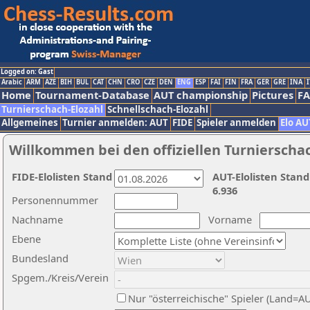
Logged on: Gast
Arabic
ARM
AZE
BIH
BUL
CAT
CHN
CRO
CZE
DEN
ENG
ESP
FAI
FIN
FRA
GER
GRE
INA
I
Home
Tournament-Database
AUT championship
Pictures
F
Turnierschach-Elozahl
Schnellschach-Elozahl
Allgemeines
Turnier anmelden: AUT
FIDE
Spieler anmelden
Elo AU
Willkommen bei den offiziellen Turnierscha
FIDE-Elolisten Stand
AUT-Elolisten Stand
6.936
Personennummer
Nachname
Vorname
Ebene
Bundesland
Spgem./Kreis/Verein
Nur "österreichische" Spieler (Land=A