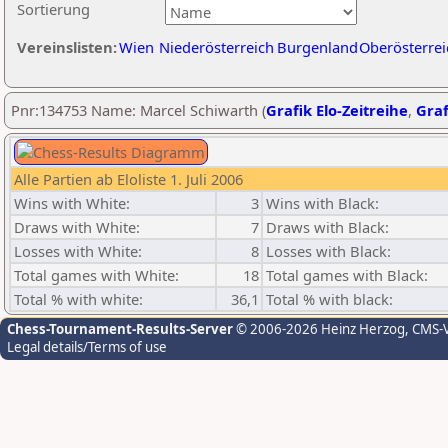
Sortierung
Vereinslisten:
Wien
Niederösterreich
Burgenland
Oberösterrei
Pnr:134753 Name: Marcel Schiwarth (
Grafik Elo-Zeitreihe
,
Graf
Alle Partien ab Eloliste 1. Juli 2006
Wins with White:
3
Wins with Black:
Draws with White:
7
Draws with Black:
Losses with White:
8
Losses with Black:
Total games with White:
18
Total games with Black:
Total % with white:
36,1
Total % with black:
Chess-Tournament-Results-Server
© 2006-2026 Heinz Herzog
, CMS-
Legal details/Terms of use