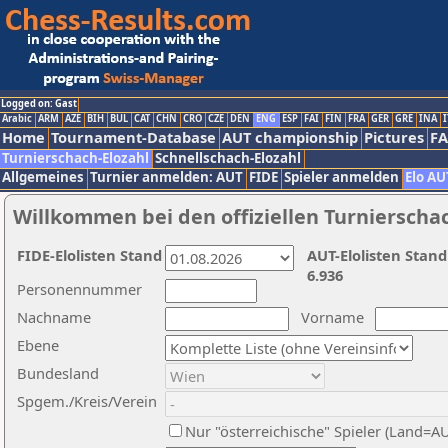
Logged on: Gast
Arabic
ARM
AZE
BIH
BUL
CAT
CHN
CRO
CZE
DEN
ENG
ESP
FAI
FIN
FRA
GER
GRE
INA
I
Home
Tournament-Database
AUT championship
Pictures
F
Turnierschach-Elozahl
Schnellschach-Elozahl
Allgemeines
Turnier anmelden: AUT
FIDE
Spieler anmelden
Elo AU
Willkommen bei den offiziellen Turnierscha
FIDE-Elolisten Stand
AUT-Elolisten Stand
6.936
Personennummer
Nachname
Vorname
Ebene
Bundesland
Spgem./Kreis/Verein
Nur "österreichische" Spieler (Land=A