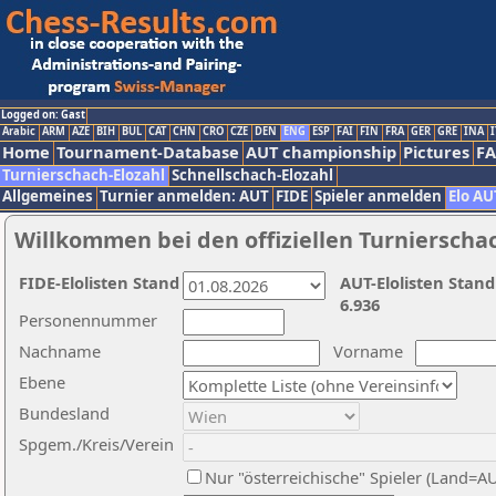
Logged on: Gast
Arabic
ARM
AZE
BIH
BUL
CAT
CHN
CRO
CZE
DEN
ENG
ESP
FAI
FIN
FRA
GER
GRE
INA
I
Home
Tournament-Database
AUT championship
Pictures
F
Turnierschach-Elozahl
Schnellschach-Elozahl
Allgemeines
Turnier anmelden: AUT
FIDE
Spieler anmelden
Elo AU
Willkommen bei den offiziellen Turnierscha
FIDE-Elolisten Stand
AUT-Elolisten Stand
6.936
Personennummer
Nachname
Vorname
Ebene
Bundesland
Spgem./Kreis/Verein
Nur "österreichische" Spieler (Land=A