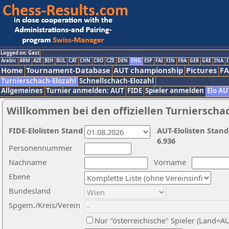
Logged on: Gast
Arabic
ARM
AZE
BIH
BUL
CAT
CHN
CRO
CZE
DEN
ENG
ESP
FAI
FIN
FRA
GER
GRE
INA
I
Home
Tournament-Database
AUT championship
Pictures
F
Turnierschach-Elozahl
Schnellschach-Elozahl
Allgemeines
Turnier anmelden: AUT
FIDE
Spieler anmelden
Elo AU
Willkommen bei den offiziellen Turnierscha
FIDE-Elolisten Stand
AUT-Elolisten Stand
6.936
Personennummer
Nachname
Vorname
Ebene
Bundesland
Spgem./Kreis/Verein
Nur "österreichische" Spieler (Land=A