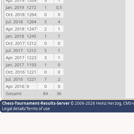
Apr. 2019
1269
3
1
Jan. 2019
1272
1
0,5
Oct. 2018
1264
0
0
Jul. 2018
1264
5
4
Apr. 2018
1247
2
1
Jan. 2018
1245
1
1
Oct. 2017
1212
0
0
Jul. 2017
1212
5
1
Apr. 2017
1223
3
1
Jan. 2017
1193
1
0
Oct. 2016
1221
0
0
Jul. 2016
1221
7
2
Apr. 2016
0
0
0
Gesamt
84
36
Chess-Tournament-Results-Server
© 2006-2026 Heinz Herzog
, CMS-
Legal details/Terms of use