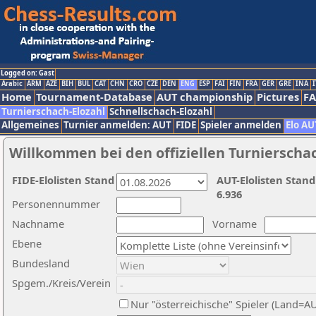
Logged on: Gast
Arabic
ARM
AZE
BIH
BUL
CAT
CHN
CRO
CZE
DEN
ENG
ESP
FAI
FIN
FRA
GER
GRE
INA
I
Home
Tournament-Database
AUT championship
Pictures
F
Turnierschach-Elozahl
Schnellschach-Elozahl
Allgemeines
Turnier anmelden: AUT
FIDE
Spieler anmelden
Elo AU
Willkommen bei den offiziellen Turnierscha
FIDE-Elolisten Stand
AUT-Elolisten Stand
6.936
Personennummer
Nachname
Vorname
Ebene
Bundesland
Spgem./Kreis/Verein
Nur "österreichische" Spieler (Land=A