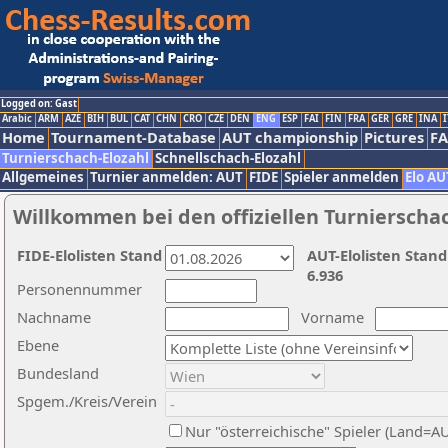
Logged on: Gast
Arabic
ARM
AZE
BIH
BUL
CAT
CHN
CRO
CZE
DEN
ENG
ESP
FAI
FIN
FRA
GER
GRE
INA
I
Home
Tournament-Database
AUT championship
Pictures
F
Turnierschach-Elozahl
Schnellschach-Elozahl
Allgemeines
Turnier anmelden: AUT
FIDE
Spieler anmelden
Elo AU
Willkommen bei den offiziellen Turnierscha
FIDE-Elolisten Stand
AUT-Elolisten Stand
6.936
Personennummer
Nachname
Vorname
Ebene
Bundesland
Spgem./Kreis/Verein
Nur "österreichische" Spieler (Land=A