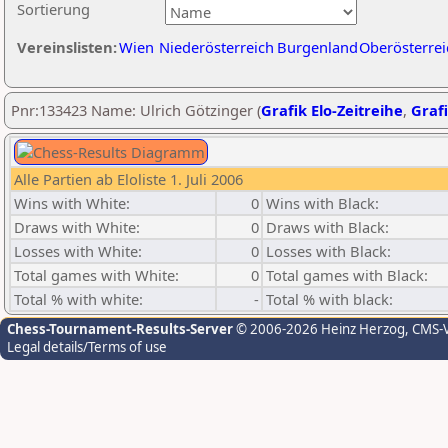
Sortierung
Vereinslisten:
Wien
Niederösterreich
Burgenland
Oberösterrei
Pnr:133423 Name: Ulrich Götzinger (
Grafik Elo-Zeitreihe
,
Grafi
Alle Partien ab Eloliste 1. Juli 2006
Wins with White:
0
Wins with Black:
Draws with White:
0
Draws with Black:
Losses with White:
0
Losses with Black:
Total games with White:
0
Total games with Black:
Total % with white:
-
Total % with black:
Chess-Tournament-Results-Server
© 2006-2026 Heinz Herzog
, CMS-
Legal details/Terms of use