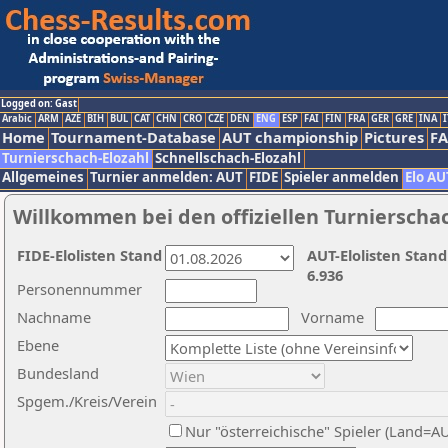
Logged on: Gast
Arabic
ARM
AZE
BIH
BUL
CAT
CHN
CRO
CZE
DEN
ENG
ESP
FAI
FIN
FRA
GER
GRE
INA
I
Home
Tournament-Database
AUT championship
Pictures
F
Turnierschach-Elozahl
Schnellschach-Elozahl
Allgemeines
Turnier anmelden: AUT
FIDE
Spieler anmelden
Elo AU
Willkommen bei den offiziellen Turnierscha
FIDE-Elolisten Stand
AUT-Elolisten Stand
6.936
Personennummer
Nachname
Vorname
Ebene
Bundesland
Spgem./Kreis/Verein
Nur "österreichische" Spieler (Land=A