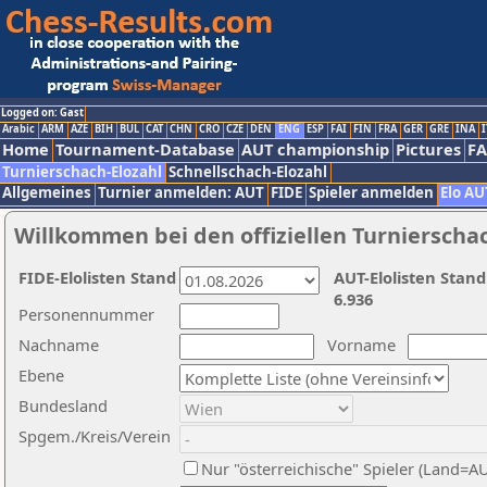
Logged on: Gast
Arabic
ARM
AZE
BIH
BUL
CAT
CHN
CRO
CZE
DEN
ENG
ESP
FAI
FIN
FRA
GER
GRE
INA
I
Home
Tournament-Database
AUT championship
Pictures
F
Turnierschach-Elozahl
Schnellschach-Elozahl
Allgemeines
Turnier anmelden: AUT
FIDE
Spieler anmelden
Elo AU
Willkommen bei den offiziellen Turnierscha
FIDE-Elolisten Stand
AUT-Elolisten Stand
6.936
Personennummer
Nachname
Vorname
Ebene
Bundesland
Spgem./Kreis/Verein
Nur "österreichische" Spieler (Land=A