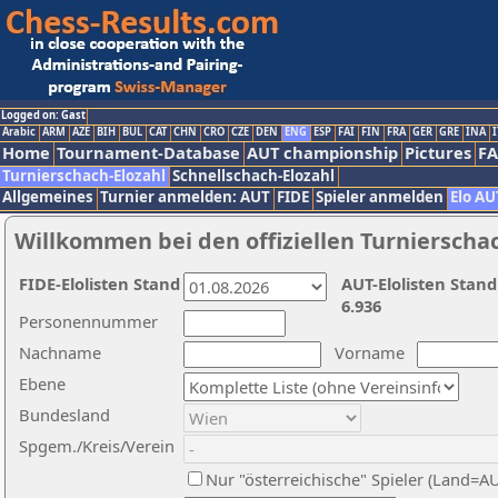
Logged on: Gast
Arabic
ARM
AZE
BIH
BUL
CAT
CHN
CRO
CZE
DEN
ENG
ESP
FAI
FIN
FRA
GER
GRE
INA
I
Home
Tournament-Database
AUT championship
Pictures
F
Turnierschach-Elozahl
Schnellschach-Elozahl
Allgemeines
Turnier anmelden: AUT
FIDE
Spieler anmelden
Elo AU
Willkommen bei den offiziellen Turnierscha
FIDE-Elolisten Stand
AUT-Elolisten Stand
6.936
Personennummer
Nachname
Vorname
Ebene
Bundesland
Spgem./Kreis/Verein
Nur "österreichische" Spieler (Land=A