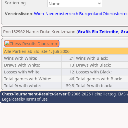
Sortierung
Vereinslisten:
Wien
Niederösterreich
Burgenland
Oberösterrei
Pnr:132962 Name: Duke Kreutzmann (
Grafik Elo-Zeitreihe
,
Gra
Alle Partien ab Eloliste 1. Juli 2006
Wins with White:
21
Wins with Black:
Draws with White:
13
Draws with Black:
Losses with White:
12
Losses with Black:
Total games with White:
46
Total games with Black:
Total % with white:
59,8
Total % with black:
Chess-Tournament-Results-Server
© 2006-2026 Heinz Herzog
, CMS-
Legal details/Terms of use