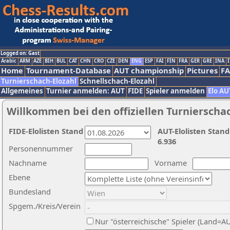
Logged on: Gast
Arabic
ARM
AZE
BIH
BUL
CAT
CHN
CRO
CZE
DEN
ENG
ESP
FAI
FIN
FRA
GER
GRE
INA
I
Home
Tournament-Database
AUT championship
Pictures
F
Turnierschach-Elozahl
Schnellschach-Elozahl
Allgemeines
Turnier anmelden: AUT
FIDE
Spieler anmelden
Elo AU
Willkommen bei den offiziellen Turnierscha
FIDE-Elolisten Stand
AUT-Elolisten Stand
6.936
Personennummer
Nachname
Vorname
Ebene
Bundesland
Spgem./Kreis/Verein
Nur "österreichische" Spieler (Land=A