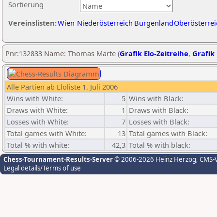
Sortierung
Vereinslisten:
Wien
Niederösterreich
Burgenland
Oberösterrei
Pnr:132833 Name: Thomas Marte (
Grafik Elo-Zeitreihe
,
Grafik 
Alle Partien ab Eloliste 1. Juli 2006
Wins with White:
5
Wins with Black:
Draws with White:
1
Draws with Black:
Losses with White:
7
Losses with Black:
Total games with White:
13
Total games with Black:
Total % with white:
42,3
Total % with black:
Chess-Tournament-Results-Server
© 2006-2026 Heinz Herzog
, CMS-
Legal details/Terms of use