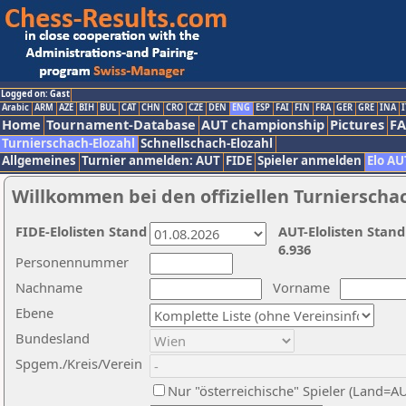
Logged on: Gast
Arabic
ARM
AZE
BIH
BUL
CAT
CHN
CRO
CZE
DEN
ENG
ESP
FAI
FIN
FRA
GER
GRE
INA
I
Home
Tournament-Database
AUT championship
Pictures
F
Turnierschach-Elozahl
Schnellschach-Elozahl
Allgemeines
Turnier anmelden: AUT
FIDE
Spieler anmelden
Elo AU
Willkommen bei den offiziellen Turnierscha
FIDE-Elolisten Stand
AUT-Elolisten Stand
6.936
Personennummer
Nachname
Vorname
Ebene
Bundesland
Spgem./Kreis/Verein
Nur "österreichische" Spieler (Land=A