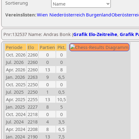
Sortierung
Vereinslisten:
Wien
Niederösterreich
Burgenland
Oberösterrei
Pnr:132537 Name: Andras Bonk (
Grafik Elo-Zeitreihe
,
Grafik Pa
Periode
Elo
Partien
Pkt.
Oct. 2026
2260
0
0
Jul. 2026
2260
0
0
Apr. 2026
2260
13
8
Jan. 2026
2263
9
6,5
Oct. 2025
2250
0
0
Jul. 2025
2250
1
0,5
Apr. 2025
2255
13
10,5
Jan. 2025
2227
8
5
Oct. 2024
2218
0
0
Jul. 2024
2218
4
3,5
Apr. 2024
2208
8
6,5
Jan. 2024
2190
13
7,5