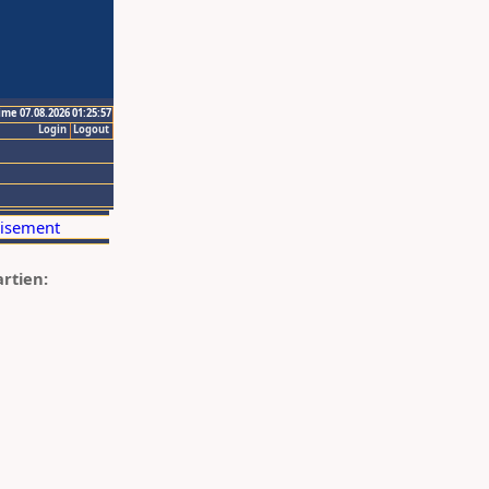
ime 07.08.2026 01:25:57
Login
Logout
artien: