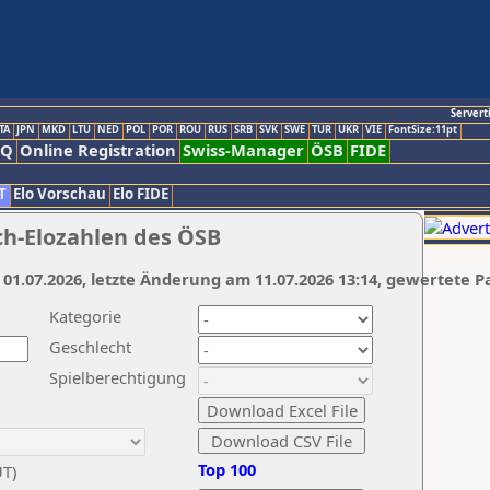
Servert
TA
JPN
MKD
LTU
NED
POL
POR
ROU
RUS
SRB
SVK
SWE
TUR
UKR
VIE
FontSize:11pt
AQ
Online Registration
Swiss-Manager
ÖSB
FIDE
T
Elo Vorschau
Elo FIDE
ch-Elozahlen des ÖSB
 01.07.2026, letzte Änderung am 11.07.2026 13:14, gewertete P
Kategorie
Geschlecht
Spielberechtigung
Top 100
UT)