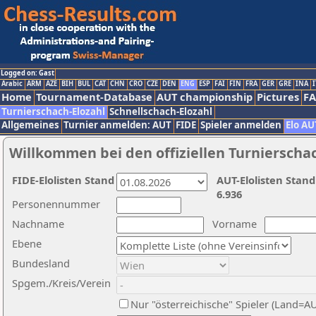
Logged on: Gast
Arabic
ARM
AZE
BIH
BUL
CAT
CHN
CRO
CZE
DEN
ENG
ESP
FAI
FIN
FRA
GER
GRE
INA
I
Home
Tournament-Database
AUT championship
Pictures
F
Turnierschach-Elozahl
Schnellschach-Elozahl
Allgemeines
Turnier anmelden: AUT
FIDE
Spieler anmelden
Elo AU
Willkommen bei den offiziellen Turnierscha
FIDE-Elolisten Stand
AUT-Elolisten Stand
6.936
Personennummer
Nachname
Vorname
Ebene
Bundesland
Spgem./Kreis/Verein
Nur "österreichische" Spieler (Land=A