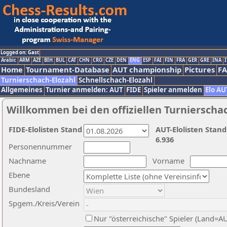
Logged on: Gast
Arabic
ARM
AZE
BIH
BUL
CAT
CHN
CRO
CZE
DEN
ENG
ESP
FAI
FIN
FRA
GER
GRE
INA
I
Home
Tournament-Database
AUT championship
Pictures
F
Turnierschach-Elozahl
Schnellschach-Elozahl
Allgemeines
Turnier anmelden: AUT
FIDE
Spieler anmelden
Elo AU
Willkommen bei den offiziellen Turnierscha
FIDE-Elolisten Stand
AUT-Elolisten Stand
6.936
Personennummer
Nachname
Vorname
Ebene
Bundesland
Spgem./Kreis/Verein
Nur "österreichische" Spieler (Land=A