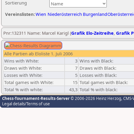
Sortierung
Vereinslisten:
Wien
Niederösterreich
Burgenland
Oberösterrei
Pnr:132311 Name: Marcel Karigl (
Grafik Elo-Zeitreihe
,
Grafik P
Alle Partien ab Eloliste 1. Juli 2006
Wins with White:
3
Wins with Black:
Draws with White:
7
Draws with Black:
Losses with White:
5
Losses with Black:
Total games with White:
15
Total games with Black:
Total % with white:
43,3
Total % with black:
Chess-Tournament-Results-Server
© 2006-2026 Heinz Herzog
, CMS-
Legal details/Terms of use