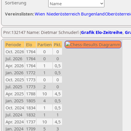
Sortierung
Vereinslisten:
Wien
Niederösterreich
Burgenland
Oberösterrei
Pnr:132147 Name: Dietmar Schnuderl (
Grafik Elo-Zeitreihe
,
Gra
Periode
Elo
Partien
Pkt.
Oct. 2026
1764
0
0
Jul. 2026
1764
0
0
Apr. 2026
1764
1
0,5
Jan. 2026
1772
1
0,5
Oct. 2025
1773
0
0
Jul. 2025
1773
2
0
Apr. 2025
1788
10
4,5
Jan. 2025
1805
4
0,5
Oct. 2024
1834
1
0,5
Jul. 2024
1832
1
1
Apr. 2024
1737
10
4,5
Jan. 2024
1709
5
3