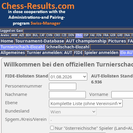
Logged on: Gast
Arabic
ARM
AZE
BIH
BUL
CAT
CHN
CRO
CZE
DEN
ENG
ESP
FAI
FIN
FRA
GER
GRE
INA
I
Home
Tournament-Database
AUT championship
Pictures
F
Turnierschach-Elozahl
Schnellschach-Elozahl
Allgemeines
Turnier anmelden: AUT
FIDE
Spieler anmelden
Elo AU
Willkommen bei den offiziellen Turnierscha
FIDE-Elolisten Stand
AUT-Elolisten Stand
6.936
Personennummer
Nachname
Vorname
Ebene
Bundesland
Spgem./Kreis/Verein
Nur "österreichische" Spieler (Land=A