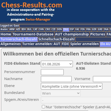
Logged on: Gast
Arabic
ARM
AZE
BIH
BUL
CAT
CHN
CRO
CZE
DEN
ENG
ESP
FAI
FIN
FRA
GER
GRE
INA
I
Home
Tournament-Database
AUT championship
Pictures
F
Turnierschach-Elozahl
Schnellschach-Elozahl
Allgemeines
Turnier anmelden: AUT
FIDE
Spieler anmelden
Elo AU
Willkommen bei den offiziellen Turnierscha
FIDE-Elolisten Stand
AUT-Elolisten Stand
6.936
Personennummer
Nachname
Vorname
Ebene
Bundesland
Spgem./Kreis/Verein
Nur "österreichische" Spieler (Land=A