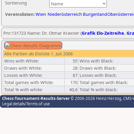
Sortierung
Vereinslisten:
Wien
Niederösterreich
Burgenland
Oberösterrei
Pnr:131723 Name: Dr. Otmar Kraxner (
Grafik Elo-Zeitreihe
,
Gra
Alle Partien ab Eloliste 1. Juli 2006
Wins with White:
55
Wins with Black:
Draws with White:
28
Draws with Black:
Losses with White:
87
Losses with Black:
Total games with White:
170
Total games with Black:
Total % with white:
40,6
Total % with black:
Chess-Tournament-Results-Server
© 2006-2026 Heinz Herzog
, CMS-
Legal details/Terms of use