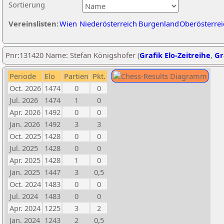
Sortierung
Vereinslisten:
Wien
Niederösterreich
Burgenland
Oberösterrei
Pnr:131420 Name: Stefan Königshofer (
Grafik Elo-Zeitreihe
,
Gr
Periode
Elo
Partien
Pkt.
Oct. 2026
1474
0
0
Jul. 2026
1474
1
0
Apr. 2026
1492
0
0
Jan. 2026
1492
3
3
Oct. 2025
1428
0
0
Jul. 2025
1428
0
0
Apr. 2025
1428
1
0
Jan. 2025
1447
3
0,5
Oct. 2024
1483
0
0
Jul. 2024
1483
0
0
Apr. 2024
1225
3
2
Jan. 2024
1243
2
0,5