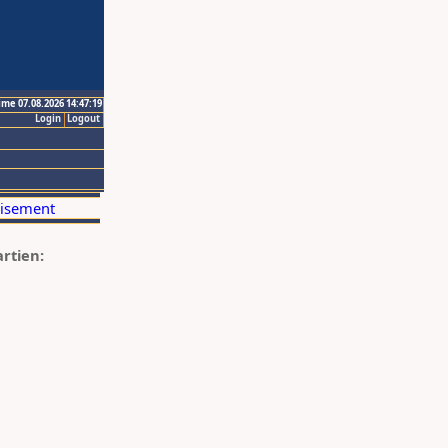
ime 07.08.2026 14:47:19
Login
Logout
artien: