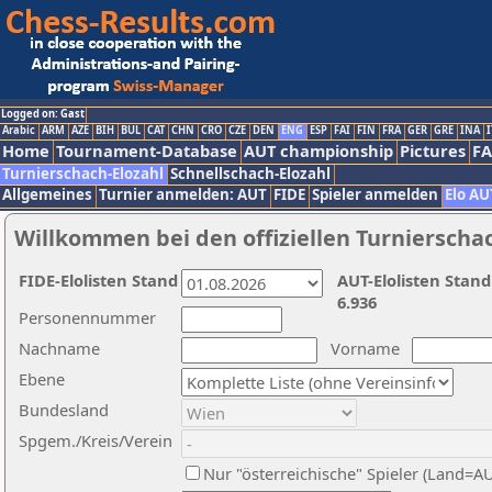
Logged on: Gast
Arabic
ARM
AZE
BIH
BUL
CAT
CHN
CRO
CZE
DEN
ENG
ESP
FAI
FIN
FRA
GER
GRE
INA
I
Home
Tournament-Database
AUT championship
Pictures
F
Turnierschach-Elozahl
Schnellschach-Elozahl
Allgemeines
Turnier anmelden: AUT
FIDE
Spieler anmelden
Elo AU
Willkommen bei den offiziellen Turnierscha
FIDE-Elolisten Stand
AUT-Elolisten Stand
6.936
Personennummer
Nachname
Vorname
Ebene
Bundesland
Spgem./Kreis/Verein
Nur "österreichische" Spieler (Land=A