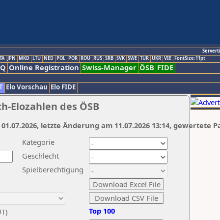
Servert
TA
JPN
MKD
LTU
NED
POL
POR
ROU
RUS
SRB
SVK
SWE
TUR
UKR
VIE
FontSize:11pt
AQ
Online Registration
Swiss-Manager
ÖSB
FIDE
T
Elo Vorschau
Elo FIDE
ch-Elozahlen des ÖSB
 01.07.2026, letzte Änderung am 11.07.2026 13:14, gewertete P
Kategorie
Geschlecht
Spielberechtigung
Top 100
UT)