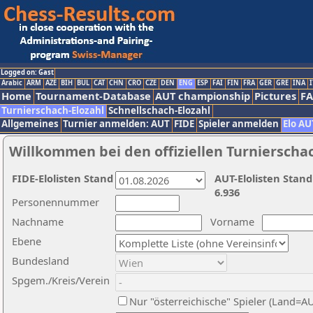
Logged on: Gast
Arabic
ARM
AZE
BIH
BUL
CAT
CHN
CRO
CZE
DEN
ENG
ESP
FAI
FIN
FRA
GER
GRE
INA
I
Home
Tournament-Database
AUT championship
Pictures
F
Turnierschach-Elozahl
Schnellschach-Elozahl
Allgemeines
Turnier anmelden: AUT
FIDE
Spieler anmelden
Elo AU
Willkommen bei den offiziellen Turnierscha
FIDE-Elolisten Stand
AUT-Elolisten Stand
6.936
Personennummer
Nachname
Vorname
Ebene
Bundesland
Spgem./Kreis/Verein
Nur "österreichische" Spieler (Land=A