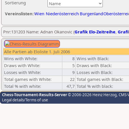
Sortierung
Vereinslisten:
Wien
Niederösterreich
Burgenland
Oberösterrei
Pnr:131203 Name: Adnan Okanovic (
Grafik Elo-Zeitreihe
,
Grafi
Alle Partien ab Eloliste 1. Juli 2006
Wins with White:
8
Wins with Black:
Draws with White:
5
Draws with Black:
Losses with White:
9
Losses with Black:
Total games with White:
22
Total games with Black:
Total % with white:
47,7
Total % with black:
Chess-Tournament-Results-Server
© 2006-2026 Heinz Herzog
, CMS-
Legal details/Terms of use