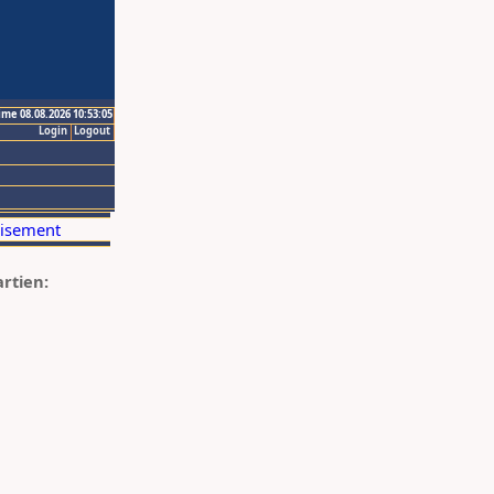
ime 08.08.2026 10:53:05
Login
Logout
artien: