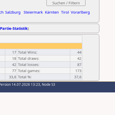
ch
Salzburg
Steiermark
Kärnten
Tirol
Vorarlberg
Partie-Statistik
)
17
Total Wins:
44
18
Total draws:
42
42
Total losses:
87
77
Total games:
173
33,8
Total %:
37,6
Version 14.07.2026 13:23, Node S3