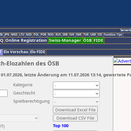
Servert
TA
JPN
MKD
LTU
NED
POL
POR
ROU
RUS
SRB
SVK
SWE
TUR
UKR
VIE
FontSize:11pt
AQ
Online Registration
Swiss-Manager
ÖSB
FIDE
T
Elo Vorschau
Elo FIDE
ch-Elozahlen des ÖSB
 01.07.2026, letzte Änderung am 11.07.2026 13:14, gewertete P
Kategorie
Geschlecht
Spielberechtigung
Top 100
UT)