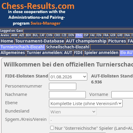
Logged on: Gast
Arabic
ARM
AZE
BIH
BUL
CAT
CHN
CRO
CZE
DEN
ENG
ESP
FAI
FIN
FRA
GER
GRE
INA
I
Home
Tournament-Database
AUT championship
Pictures
F
Turnierschach-Elozahl
Schnellschach-Elozahl
Allgemeines
Turnier anmelden: AUT
FIDE
Spieler anmelden
Elo AU
Willkommen bei den offiziellen Turnierscha
FIDE-Elolisten Stand
AUT-Elolisten Stand
6.936
Personennummer
Nachname
Vorname
Ebene
Bundesland
Spgem./Kreis/Verein
Nur "österreichische" Spieler (Land=A