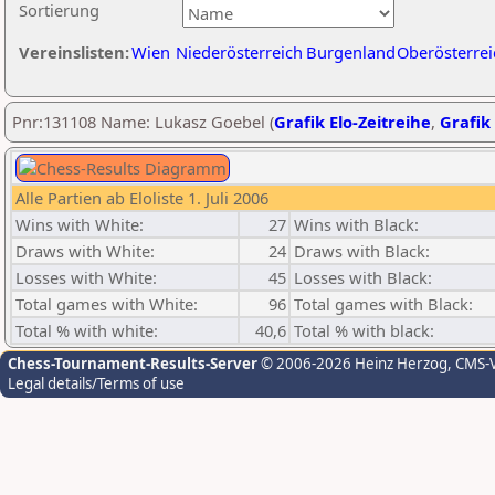
Sortierung
Vereinslisten:
Wien
Niederösterreich
Burgenland
Oberösterrei
Pnr:131108 Name: Lukasz Goebel (
Grafik Elo-Zeitreihe
,
Grafik 
Alle Partien ab Eloliste 1. Juli 2006
Wins with White:
27
Wins with Black:
Draws with White:
24
Draws with Black:
Losses with White:
45
Losses with Black:
Total games with White:
96
Total games with Black:
Total % with white:
40,6
Total % with black:
Chess-Tournament-Results-Server
© 2006-2026 Heinz Herzog
, CMS-
Legal details/Terms of use