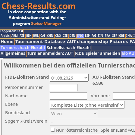
Logged on: Gast
Arabic
ARM
AZE
BIH
BUL
CAT
CHN
CRO
CZE
DEN
ENG
ESP
FAI
FIN
FRA
GER
GRE
INA
I
Home
Tournament-Database
AUT championship
Pictures
F
Turnierschach-Elozahl
Schnellschach-Elozahl
Allgemeines
Turnier anmelden: AUT
FIDE
Spieler anmelden
Elo AU
Willkommen bei den offiziellen Turnierscha
FIDE-Elolisten Stand
AUT-Elolisten Stand
6.936
Personennummer
Nachname
Vorname
Ebene
Bundesland
Spgem./Kreis/Verein
Nur "österreichische" Spieler (Land=A