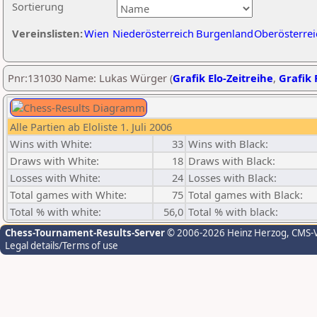
Sortierung
Vereinslisten:
Wien
Niederösterreich
Burgenland
Oberösterrei
Pnr:131030 Name: Lukas Würger (
Grafik Elo-Zeitreihe
,
Grafik 
Alle Partien ab Eloliste 1. Juli 2006
Wins with White:
33
Wins with Black:
Draws with White:
18
Draws with Black:
Losses with White:
24
Losses with Black:
Total games with White:
75
Total games with Black:
Total % with white:
56,0
Total % with black:
Chess-Tournament-Results-Server
© 2006-2026 Heinz Herzog
, CMS-
Legal details/Terms of use