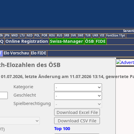
Servert
TA
JPN
MKD
LTU
NED
POL
POR
ROU
RUS
SRB
SVK
SWE
TUR
UKR
VIE
FontSize:11pt
AQ
Online Registration
Swiss-Manager
ÖSB
FIDE
T
Elo Vorschau
Elo FIDE
ch-Elozahlen des ÖSB
 01.07.2026, letzte Änderung am 11.07.2026 13:14, gewertete P
Kategorie
Geschlecht
Spielberechtigung
Top 100
UT)