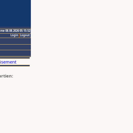
ime 08.08.2026 05:15:52
Login
Logout
artien: