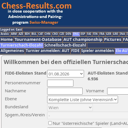
Logged on: Gast
Arabic
ARM
AZE
BIH
BUL
CAT
CHN
CRO
CZE
DEN
ENG
ESP
FAI
FIN
FRA
GER
GRE
INA
I
Home
Tournament-Database
AUT championship
Pictures
F
Turnierschach-Elozahl
Schnellschach-Elozahl
Allgemeines
Turnier anmelden: AUT
FIDE
Spieler anmelden
Elo AU
Willkommen bei den offiziellen Turnierscha
FIDE-Elolisten Stand
AUT-Elolisten Stand
6.936
Personennummer
Nachname
Vorname
Ebene
Bundesland
Spgem./Kreis/Verein
Nur "österreichische" Spieler (Land=A