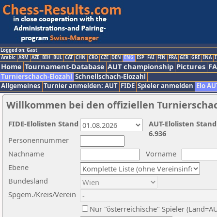
Logged on: Gast
Arabic
ARM
AZE
BIH
BUL
CAT
CHN
CRO
CZE
DEN
ENG
ESP
FAI
FIN
FRA
GER
GRE
INA
I
Home
Tournament-Database
AUT championship
Pictures
F
Turnierschach-Elozahl
Schnellschach-Elozahl
Allgemeines
Turnier anmelden: AUT
FIDE
Spieler anmelden
Elo AU
Willkommen bei den offiziellen Turnierscha
FIDE-Elolisten Stand
AUT-Elolisten Stand
6.936
Personennummer
Nachname
Vorname
Ebene
Bundesland
Spgem./Kreis/Verein
Nur "österreichische" Spieler (Land=A