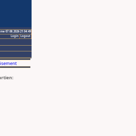
ime 07.08.2026 21:04:49
Login
Logout
artien: