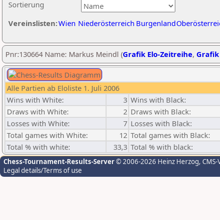
Sortierung
Vereinslisten:
Wien
Niederösterreich
Burgenland
Oberösterrei
Pnr:130664 Name: Markus Meindl (
Grafik Elo-Zeitreihe
,
Grafik
Alle Partien ab Eloliste 1. Juli 2006
Wins with White:
3
Wins with Black:
Draws with White:
2
Draws with Black:
Losses with White:
7
Losses with Black:
Total games with White:
12
Total games with Black:
Total % with white:
33,3
Total % with black:
Chess-Tournament-Results-Server
© 2006-2026 Heinz Herzog
, CMS-
Legal details/Terms of use