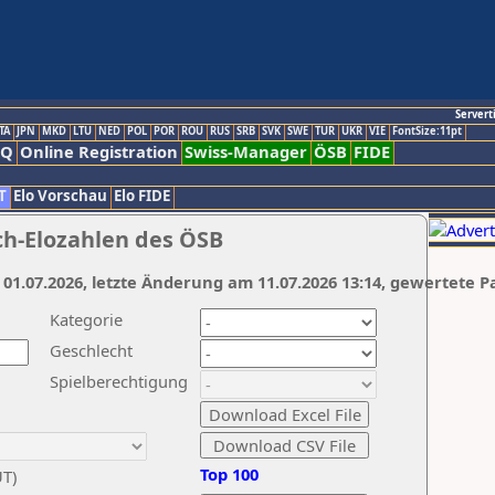
Servert
TA
JPN
MKD
LTU
NED
POL
POR
ROU
RUS
SRB
SVK
SWE
TUR
UKR
VIE
FontSize:11pt
AQ
Online Registration
Swiss-Manager
ÖSB
FIDE
T
Elo Vorschau
Elo FIDE
ch-Elozahlen des ÖSB
 01.07.2026, letzte Änderung am 11.07.2026 13:14, gewertete P
Kategorie
Geschlecht
Spielberechtigung
Top 100
UT)