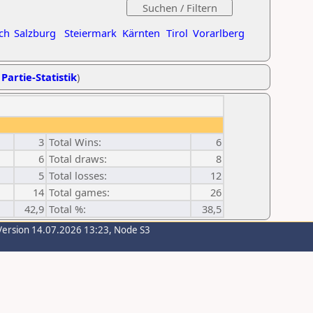
ch
Salzburg
Steiermark
Kärnten
Tirol
Vorarlberg
 Partie-Statistik
)
3
Total Wins:
6
6
Total draws:
8
5
Total losses:
12
14
Total games:
26
42,9
Total %:
38,5
Version 14.07.2026 13:23, Node S3