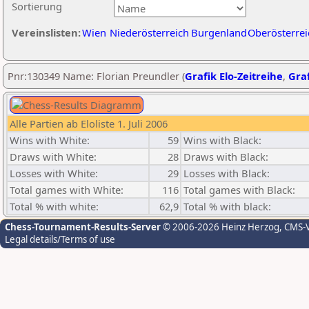
Sortierung
Vereinslisten:
Wien
Niederösterreich
Burgenland
Oberösterrei
Pnr:130349 Name: Florian Preundler (
Grafik Elo-Zeitreihe
,
Graf
Alle Partien ab Eloliste 1. Juli 2006
Wins with White:
59
Wins with Black:
Draws with White:
28
Draws with Black:
Losses with White:
29
Losses with Black:
Total games with White:
116
Total games with Black:
Total % with white:
62,9
Total % with black:
Chess-Tournament-Results-Server
© 2006-2026 Heinz Herzog
, CMS-
Legal details/Terms of use