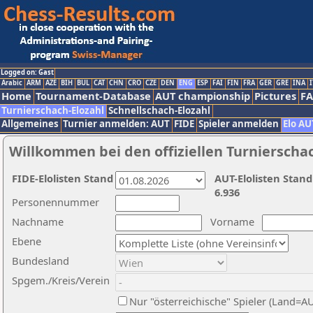
Logged on: Gast
Arabic
ARM
AZE
BIH
BUL
CAT
CHN
CRO
CZE
DEN
ENG
ESP
FAI
FIN
FRA
GER
GRE
INA
I
Home
Tournament-Database
AUT championship
Pictures
F
Turnierschach-Elozahl
Schnellschach-Elozahl
Allgemeines
Turnier anmelden: AUT
FIDE
Spieler anmelden
Elo AU
Willkommen bei den offiziellen Turnierscha
FIDE-Elolisten Stand
AUT-Elolisten Stand
6.936
Personennummer
Nachname
Vorname
Ebene
Bundesland
Spgem./Kreis/Verein
Nur "österreichische" Spieler (Land=A