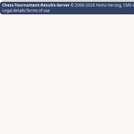
Chess-Tournament-Results-Server
© 2006-2026 Heinz Herzog
, CMS-
Legal details/Terms of use