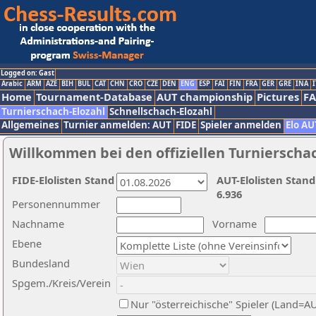
Logged on: Gast
Arabic
ARM
AZE
BIH
BUL
CAT
CHN
CRO
CZE
DEN
ENG
ESP
FAI
FIN
FRA
GER
GRE
INA
I
Home
Tournament-Database
AUT championship
Pictures
F
Turnierschach-Elozahl
Schnellschach-Elozahl
Allgemeines
Turnier anmelden: AUT
FIDE
Spieler anmelden
Elo AU
Willkommen bei den offiziellen Turnierscha
FIDE-Elolisten Stand
AUT-Elolisten Stand
6.936
Personennummer
Nachname
Vorname
Ebene
Bundesland
Spgem./Kreis/Verein
Nur "österreichische" Spieler (Land=A