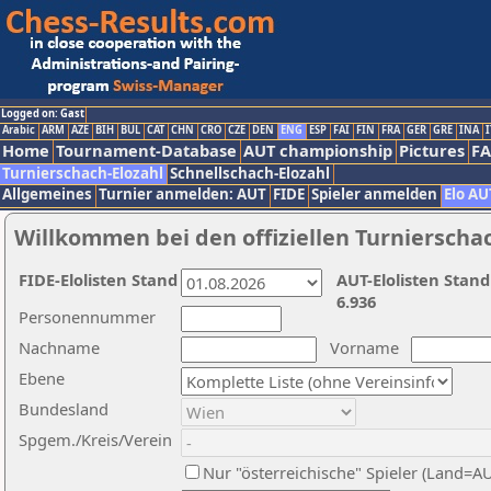
Logged on: Gast
Arabic
ARM
AZE
BIH
BUL
CAT
CHN
CRO
CZE
DEN
ENG
ESP
FAI
FIN
FRA
GER
GRE
INA
I
Home
Tournament-Database
AUT championship
Pictures
F
Turnierschach-Elozahl
Schnellschach-Elozahl
Allgemeines
Turnier anmelden: AUT
FIDE
Spieler anmelden
Elo AU
Willkommen bei den offiziellen Turnierscha
FIDE-Elolisten Stand
AUT-Elolisten Stand
6.936
Personennummer
Nachname
Vorname
Ebene
Bundesland
Spgem./Kreis/Verein
Nur "österreichische" Spieler (Land=A