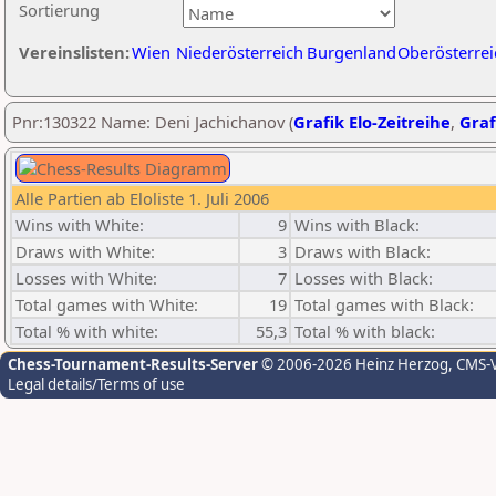
Sortierung
Vereinslisten:
Wien
Niederösterreich
Burgenland
Oberösterrei
Pnr:130322 Name: Deni Jachichanov (
Grafik Elo-Zeitreihe
,
Graf
Alle Partien ab Eloliste 1. Juli 2006
Wins with White:
9
Wins with Black:
Draws with White:
3
Draws with Black:
Losses with White:
7
Losses with Black:
Total games with White:
19
Total games with Black:
Total % with white:
55,3
Total % with black:
Chess-Tournament-Results-Server
© 2006-2026 Heinz Herzog
, CMS-
Legal details/Terms of use