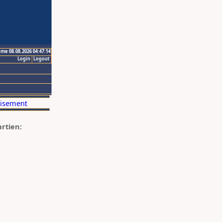
ime 08.08.2026 04:47:14
Login
Logout
artien: