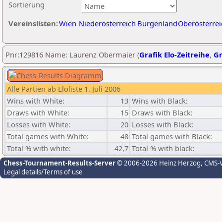
Sortierung
Vereinslisten:
Wien
Niederösterreich
Burgenland
Oberösterrei
Pnr:129816 Name: Laurenz Obermaier (
Grafik Elo-Zeitreihe
,
Gr
Alle Partien ab Eloliste 1. Juli 2006
Wins with White:
13
Wins with Black:
Draws with White:
15
Draws with Black:
Losses with White:
20
Losses with Black:
Total games with White:
48
Total games with Black:
Total % with white:
42,7
Total % with black:
Chess-Tournament-Results-Server
© 2006-2026 Heinz Herzog
, CMS-
Legal details/Terms of use