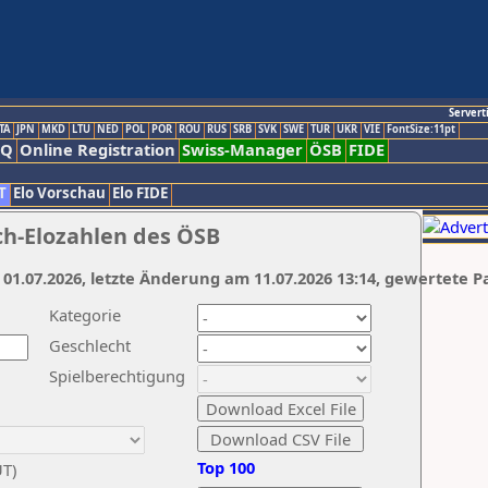
Servert
TA
JPN
MKD
LTU
NED
POL
POR
ROU
RUS
SRB
SVK
SWE
TUR
UKR
VIE
FontSize:11pt
AQ
Online Registration
Swiss-Manager
ÖSB
FIDE
T
Elo Vorschau
Elo FIDE
ch-Elozahlen des ÖSB
 01.07.2026, letzte Änderung am 11.07.2026 13:14, gewertete P
Kategorie
Geschlecht
Spielberechtigung
Top 100
UT)