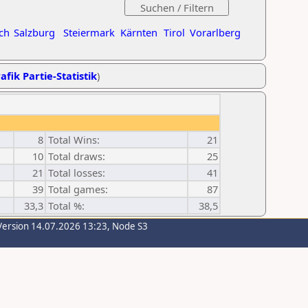
ch
Salzburg
Steiermark
Kärnten
Tirol
Vorarlberg
afik Partie-Statistik
)
8
Total Wins:
21
10
Total draws:
25
21
Total losses:
41
39
Total games:
87
33,3
Total %:
38,5
Version 14.07.2026 13:23, Node S3