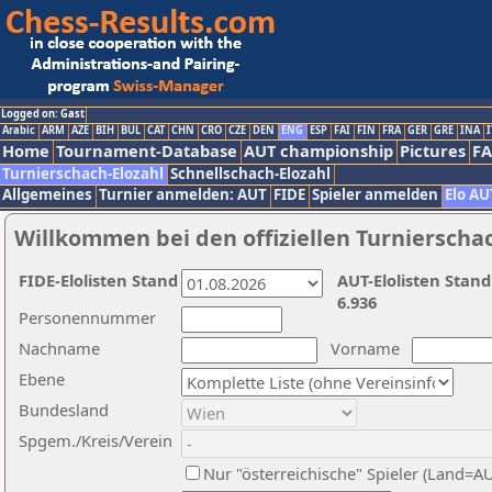
Logged on: Gast
Arabic
ARM
AZE
BIH
BUL
CAT
CHN
CRO
CZE
DEN
ENG
ESP
FAI
FIN
FRA
GER
GRE
INA
I
Home
Tournament-Database
AUT championship
Pictures
F
Turnierschach-Elozahl
Schnellschach-Elozahl
Allgemeines
Turnier anmelden: AUT
FIDE
Spieler anmelden
Elo AU
Willkommen bei den offiziellen Turnierscha
FIDE-Elolisten Stand
AUT-Elolisten Stand
6.936
Personennummer
Nachname
Vorname
Ebene
Bundesland
Spgem./Kreis/Verein
Nur "österreichische" Spieler (Land=A