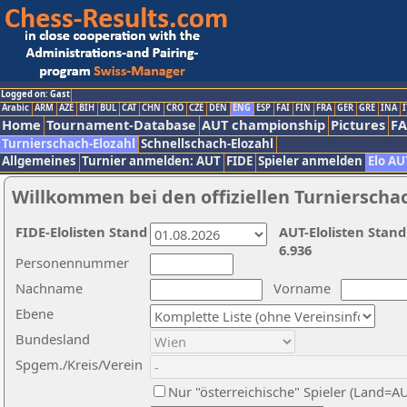
Logged on: Gast
Arabic
ARM
AZE
BIH
BUL
CAT
CHN
CRO
CZE
DEN
ENG
ESP
FAI
FIN
FRA
GER
GRE
INA
I
Home
Tournament-Database
AUT championship
Pictures
F
Turnierschach-Elozahl
Schnellschach-Elozahl
Allgemeines
Turnier anmelden: AUT
FIDE
Spieler anmelden
Elo AU
Willkommen bei den offiziellen Turnierscha
FIDE-Elolisten Stand
AUT-Elolisten Stand
6.936
Personennummer
Nachname
Vorname
Ebene
Bundesland
Spgem./Kreis/Verein
Nur "österreichische" Spieler (Land=A