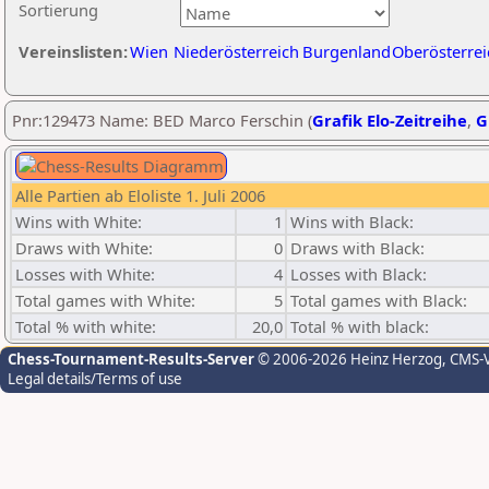
Sortierung
Vereinslisten:
Wien
Niederösterreich
Burgenland
Oberösterrei
Pnr:129473 Name: BED Marco Ferschin (
Grafik Elo-Zeitreihe
,
G
Alle Partien ab Eloliste 1. Juli 2006
Wins with White:
1
Wins with Black:
Draws with White:
0
Draws with Black:
Losses with White:
4
Losses with Black:
Total games with White:
5
Total games with Black:
Total % with white:
20,0
Total % with black:
Chess-Tournament-Results-Server
© 2006-2026 Heinz Herzog
, CMS-
Legal details/Terms of use