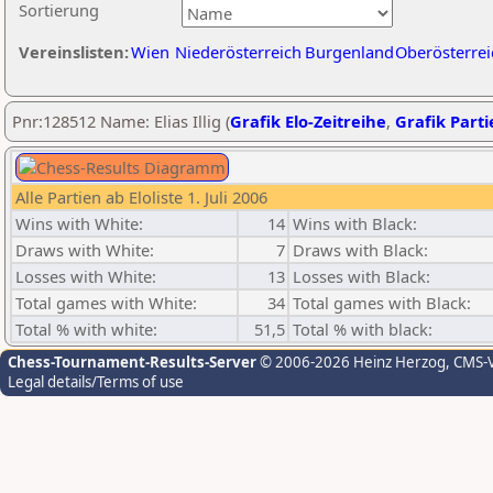
Sortierung
Vereinslisten:
Wien
Niederösterreich
Burgenland
Oberösterrei
Pnr:128512 Name: Elias Illig (
Grafik Elo-Zeitreihe
,
Grafik Parti
Alle Partien ab Eloliste 1. Juli 2006
Wins with White:
14
Wins with Black:
Draws with White:
7
Draws with Black:
Losses with White:
13
Losses with Black:
Total games with White:
34
Total games with Black:
Total % with white:
51,5
Total % with black:
Chess-Tournament-Results-Server
© 2006-2026 Heinz Herzog
, CMS-
Legal details/Terms of use