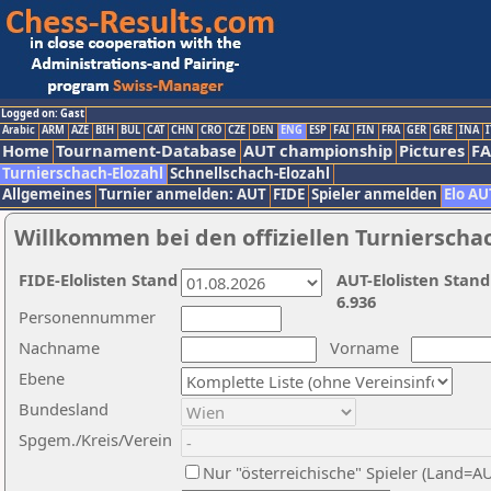
Logged on: Gast
Arabic
ARM
AZE
BIH
BUL
CAT
CHN
CRO
CZE
DEN
ENG
ESP
FAI
FIN
FRA
GER
GRE
INA
I
Home
Tournament-Database
AUT championship
Pictures
F
Turnierschach-Elozahl
Schnellschach-Elozahl
Allgemeines
Turnier anmelden: AUT
FIDE
Spieler anmelden
Elo AU
Willkommen bei den offiziellen Turnierscha
FIDE-Elolisten Stand
AUT-Elolisten Stand
6.936
Personennummer
Nachname
Vorname
Ebene
Bundesland
Spgem./Kreis/Verein
Nur "österreichische" Spieler (Land=A