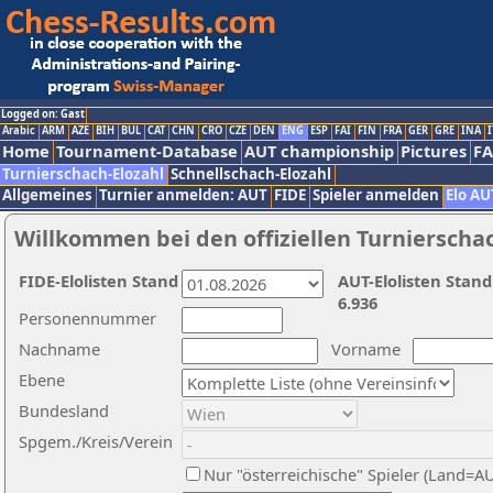
Logged on: Gast
Arabic
ARM
AZE
BIH
BUL
CAT
CHN
CRO
CZE
DEN
ENG
ESP
FAI
FIN
FRA
GER
GRE
INA
I
Home
Tournament-Database
AUT championship
Pictures
F
Turnierschach-Elozahl
Schnellschach-Elozahl
Allgemeines
Turnier anmelden: AUT
FIDE
Spieler anmelden
Elo AU
Willkommen bei den offiziellen Turnierscha
FIDE-Elolisten Stand
AUT-Elolisten Stand
6.936
Personennummer
Nachname
Vorname
Ebene
Bundesland
Spgem./Kreis/Verein
Nur "österreichische" Spieler (Land=A