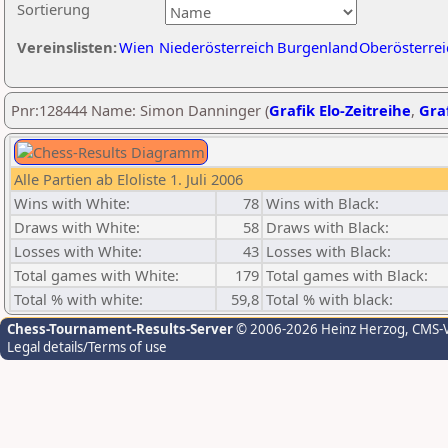
Sortierung
Vereinslisten:
Wien
Niederösterreich
Burgenland
Oberösterrei
Pnr:128444 Name: Simon Danninger (
Grafik Elo-Zeitreihe
,
Graf
Alle Partien ab Eloliste 1. Juli 2006
Wins with White:
78
Wins with Black:
Draws with White:
58
Draws with Black:
Losses with White:
43
Losses with Black:
Total games with White:
179
Total games with Black:
Total % with white:
59,8
Total % with black:
Chess-Tournament-Results-Server
© 2006-2026 Heinz Herzog
, CMS-
Legal details/Terms of use