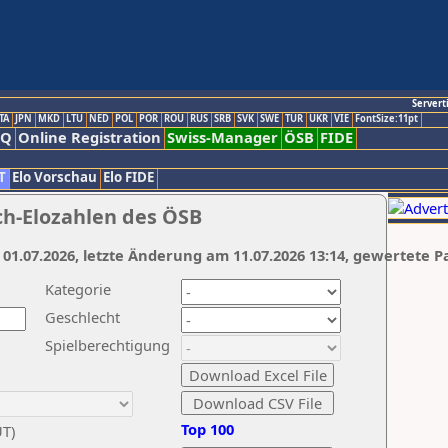
Servert
TA
JPN
MKD
LTU
NED
POL
POR
ROU
RUS
SRB
SVK
SWE
TUR
UKR
VIE
FontSize:11pt
AQ
Online Registration
Swiss-Manager
ÖSB
FIDE
T
Elo Vorschau
Elo FIDE
ch-Elozahlen des ÖSB
 01.07.2026, letzte Änderung am 11.07.2026 13:14, gewertete P
Kategorie
Geschlecht
Spielberechtigung
Top 100
UT)