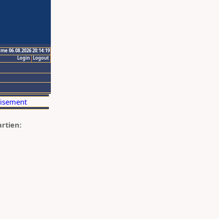
ime 06.08.2026 20:14:19
Login
Logout
artien: