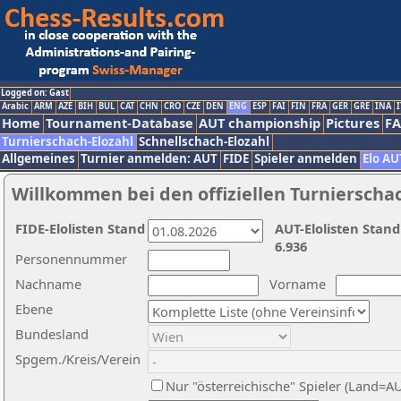
Logged on: Gast
Arabic
ARM
AZE
BIH
BUL
CAT
CHN
CRO
CZE
DEN
ENG
ESP
FAI
FIN
FRA
GER
GRE
INA
I
Home
Tournament-Database
AUT championship
Pictures
F
Turnierschach-Elozahl
Schnellschach-Elozahl
Allgemeines
Turnier anmelden: AUT
FIDE
Spieler anmelden
Elo AU
Willkommen bei den offiziellen Turnierscha
FIDE-Elolisten Stand
AUT-Elolisten Stand
6.936
Personennummer
Nachname
Vorname
Ebene
Bundesland
Spgem./Kreis/Verein
Nur "österreichische" Spieler (Land=A