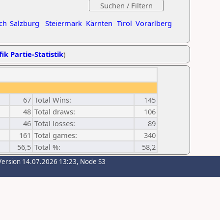
ch
Salzburg
Steiermark
Kärnten
Tirol
Vorarlberg
ik Partie-Statistik
)
67
Total Wins:
145
48
Total draws:
106
46
Total losses:
89
161
Total games:
340
56,5
Total %:
58,2
Version 14.07.2026 13:23, Node S3