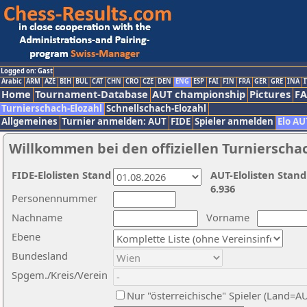
Logged on: Gast
Arabic
ARM
AZE
BIH
BUL
CAT
CHN
CRO
CZE
DEN
ENG
ESP
FAI
FIN
FRA
GER
GRE
INA
I
Home
Tournament-Database
AUT championship
Pictures
F
Turnierschach-Elozahl
Schnellschach-Elozahl
Allgemeines
Turnier anmelden: AUT
FIDE
Spieler anmelden
Elo AU
Willkommen bei den offiziellen Turnierscha
FIDE-Elolisten Stand
AUT-Elolisten Stand
6.936
Personennummer
Nachname
Vorname
Ebene
Bundesland
Spgem./Kreis/Verein
Nur "österreichische" Spieler (Land=A