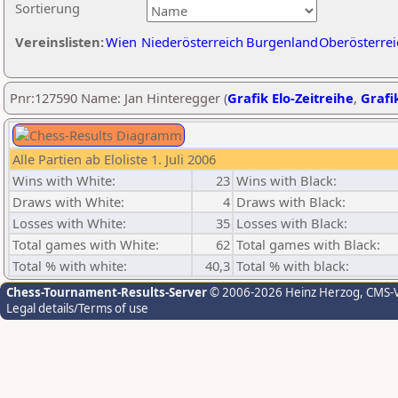
Sortierung
Vereinslisten:
Wien
Niederösterreich
Burgenland
Oberösterrei
Pnr:127590 Name: Jan Hinteregger (
Grafik Elo-Zeitreihe
,
Grafik
Alle Partien ab Eloliste 1. Juli 2006
Wins with White:
23
Wins with Black:
Draws with White:
4
Draws with Black:
Losses with White:
35
Losses with Black:
Total games with White:
62
Total games with Black:
Total % with white:
40,3
Total % with black:
Chess-Tournament-Results-Server
© 2006-2026 Heinz Herzog
, CMS-
Legal details/Terms of use