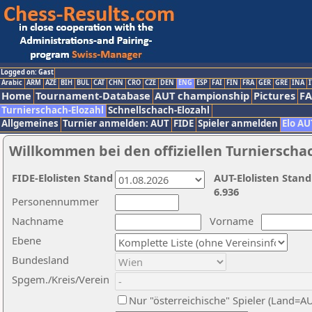
Logged on: Gast
Arabic
ARM
AZE
BIH
BUL
CAT
CHN
CRO
CZE
DEN
ENG
ESP
FAI
FIN
FRA
GER
GRE
INA
I
Home
Tournament-Database
AUT championship
Pictures
F
Turnierschach-Elozahl
Schnellschach-Elozahl
Allgemeines
Turnier anmelden: AUT
FIDE
Spieler anmelden
Elo AU
Willkommen bei den offiziellen Turnierscha
FIDE-Elolisten Stand
AUT-Elolisten Stand
6.936
Personennummer
Nachname
Vorname
Ebene
Bundesland
Spgem./Kreis/Verein
Nur "österreichische" Spieler (Land=A