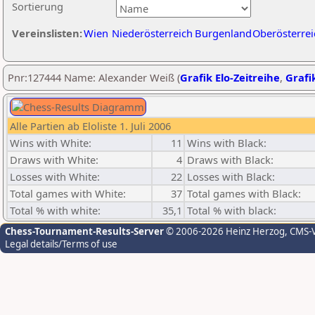
Sortierung
Vereinslisten:
Wien
Niederösterreich
Burgenland
Oberösterrei
Pnr:127444 Name: Alexander Weiß (
Grafik Elo-Zeitreihe
,
Grafik
Alle Partien ab Eloliste 1. Juli 2006
Wins with White:
11
Wins with Black:
Draws with White:
4
Draws with Black:
Losses with White:
22
Losses with Black:
Total games with White:
37
Total games with Black:
Total % with white:
35,1
Total % with black:
Chess-Tournament-Results-Server
© 2006-2026 Heinz Herzog
, CMS-
Legal details/Terms of use