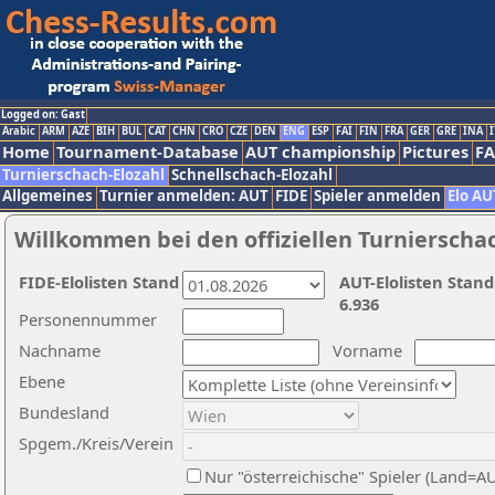
Logged on: Gast
Arabic
ARM
AZE
BIH
BUL
CAT
CHN
CRO
CZE
DEN
ENG
ESP
FAI
FIN
FRA
GER
GRE
INA
I
Home
Tournament-Database
AUT championship
Pictures
F
Turnierschach-Elozahl
Schnellschach-Elozahl
Allgemeines
Turnier anmelden: AUT
FIDE
Spieler anmelden
Elo AU
Willkommen bei den offiziellen Turnierscha
FIDE-Elolisten Stand
AUT-Elolisten Stand
6.936
Personennummer
Nachname
Vorname
Ebene
Bundesland
Spgem./Kreis/Verein
Nur "österreichische" Spieler (Land=A