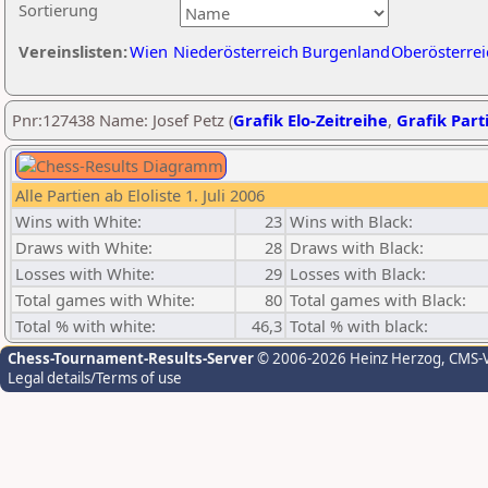
Sortierung
Vereinslisten:
Wien
Niederösterreich
Burgenland
Oberösterrei
Pnr:127438 Name: Josef Petz (
Grafik Elo-Zeitreihe
,
Grafik Parti
Alle Partien ab Eloliste 1. Juli 2006
Wins with White:
23
Wins with Black:
Draws with White:
28
Draws with Black:
Losses with White:
29
Losses with Black:
Total games with White:
80
Total games with Black:
Total % with white:
46,3
Total % with black:
Chess-Tournament-Results-Server
© 2006-2026 Heinz Herzog
, CMS-
Legal details/Terms of use