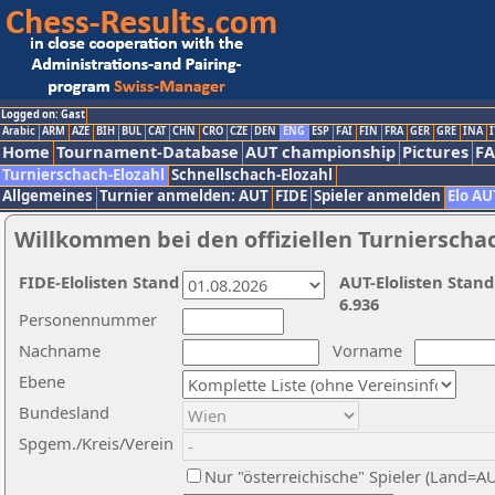
Logged on: Gast
Arabic
ARM
AZE
BIH
BUL
CAT
CHN
CRO
CZE
DEN
ENG
ESP
FAI
FIN
FRA
GER
GRE
INA
I
Home
Tournament-Database
AUT championship
Pictures
F
Turnierschach-Elozahl
Schnellschach-Elozahl
Allgemeines
Turnier anmelden: AUT
FIDE
Spieler anmelden
Elo AU
Willkommen bei den offiziellen Turnierscha
FIDE-Elolisten Stand
AUT-Elolisten Stand
6.936
Personennummer
Nachname
Vorname
Ebene
Bundesland
Spgem./Kreis/Verein
Nur "österreichische" Spieler (Land=A