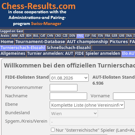
Logged on: Gast
Arabic
ARM
AZE
BIH
BUL
CAT
CHN
CRO
CZE
DEN
ENG
ESP
FAI
FIN
FRA
GER
GRE
INA
I
Home
Tournament-Database
AUT championship
Pictures
F
Turnierschach-Elozahl
Schnellschach-Elozahl
Allgemeines
Turnier anmelden: AUT
FIDE
Spieler anmelden
Elo AU
Willkommen bei den offiziellen Turnierscha
FIDE-Elolisten Stand
AUT-Elolisten Stand
6.936
Personennummer
Nachname
Vorname
Ebene
Bundesland
Spgem./Kreis/Verein
Nur "österreichische" Spieler (Land=A