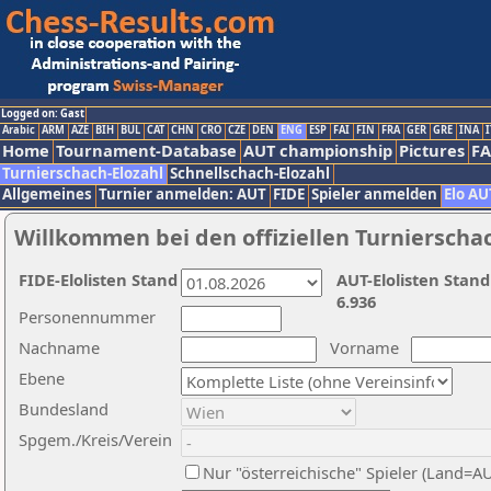
Logged on: Gast
Arabic
ARM
AZE
BIH
BUL
CAT
CHN
CRO
CZE
DEN
ENG
ESP
FAI
FIN
FRA
GER
GRE
INA
I
Home
Tournament-Database
AUT championship
Pictures
F
Turnierschach-Elozahl
Schnellschach-Elozahl
Allgemeines
Turnier anmelden: AUT
FIDE
Spieler anmelden
Elo AU
Willkommen bei den offiziellen Turnierscha
FIDE-Elolisten Stand
AUT-Elolisten Stand
6.936
Personennummer
Nachname
Vorname
Ebene
Bundesland
Spgem./Kreis/Verein
Nur "österreichische" Spieler (Land=A