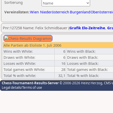
Sortierung
Vereinslisten:
Wien
Niederösterreich
Burgenland
Oberösterrei
Pnr:127258 Name: Felix Schmidbauer (
Grafik Elo-Zeitreihe
,
Gra
Alle Partien ab Eloliste 1. Juli 2006
Wins with White:
6
Wins with Black:
Draws with White:
6
Draws with Black:
Losses with White:
16
Losses with Black:
Total games with White:
28
Total games with Black:
Total % with white:
32,1
Total % with black:
Chess-Tournament-Results-Server
© 2006-2026 Heinz Herzog
, CMS-
Legal details/Terms of use