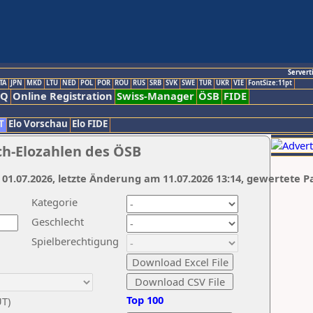
Servert
TA
JPN
MKD
LTU
NED
POL
POR
ROU
RUS
SRB
SVK
SWE
TUR
UKR
VIE
FontSize:11pt
AQ
Online Registration
Swiss-Manager
ÖSB
FIDE
T
Elo Vorschau
Elo FIDE
ch-Elozahlen des ÖSB
 01.07.2026, letzte Änderung am 11.07.2026 13:14, gewertete P
Kategorie
Geschlecht
Spielberechtigung
Top 100
UT)