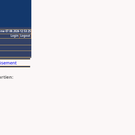
ime 07.08.2026 12:53:25
Login
Logout
artien: