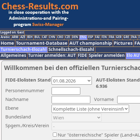
Logged on: Gast
Arabic
ARM
AZE
BIH
BUL
CAT
CHN
CRO
CZE
DEN
ENG
ESP
FAI
FIN
FRA
GER
GRE
INA
I
Home
Tournament-Database
AUT championship
Pictures
F
Turnierschach-Elozahl
Schnellschach-Elozahl
Allgemeines
Turnier anmelden: AUT
FIDE
Spieler anmelden
Elo AU
Willkommen bei den offiziellen Turnierscha
FIDE-Elolisten Stand
AUT-Elolisten Stand
6.936
Personennummer
Nachname
Vorname
Ebene
Bundesland
Spgem./Kreis/Verein
Nur "österreichische" Spieler (Land=A