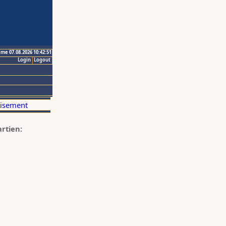
ime 07.08.2026 10:42:51
Login
Logout
artien: