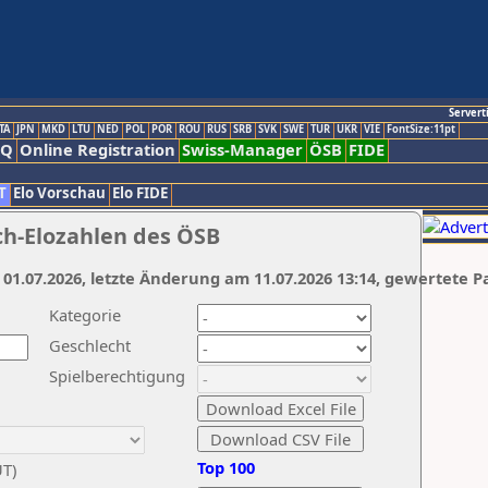
Servert
TA
JPN
MKD
LTU
NED
POL
POR
ROU
RUS
SRB
SVK
SWE
TUR
UKR
VIE
FontSize:11pt
AQ
Online Registration
Swiss-Manager
ÖSB
FIDE
T
Elo Vorschau
Elo FIDE
ch-Elozahlen des ÖSB
 01.07.2026, letzte Änderung am 11.07.2026 13:14, gewertete P
Kategorie
Geschlecht
Spielberechtigung
Top 100
UT)