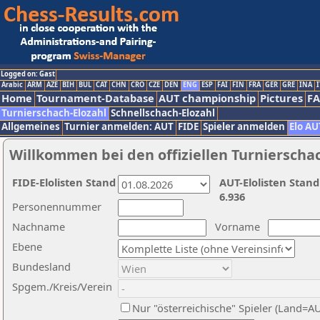
Logged on: Gast
Arabic
ARM
AZE
BIH
BUL
CAT
CHN
CRO
CZE
DEN
ENG
ESP
FAI
FIN
FRA
GER
GRE
INA
I
Home
Tournament-Database
AUT championship
Pictures
F
Turnierschach-Elozahl
Schnellschach-Elozahl
Allgemeines
Turnier anmelden: AUT
FIDE
Spieler anmelden
Elo AU
Willkommen bei den offiziellen Turnierscha
FIDE-Elolisten Stand
AUT-Elolisten Stand
6.936
Personennummer
Nachname
Vorname
Ebene
Bundesland
Spgem./Kreis/Verein
Nur "österreichische" Spieler (Land=A