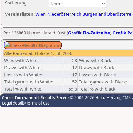
Sortierung
Vereinslisten:
Wien
Niederösterreich
Burgenland
Oberösterrei
Pnr:126863 Name: Harald Krist (
Grafik Elo-Zeitreihe
,
Grafik Par
Alle Partien ab Eloliste 1. Juli 2006
Wins with White:
23
Wins with Black:
Draws with White:
12
Draws with Black:
Losses with White:
17
Losses with Black:
Total games with White:
52
Total games with Black:
Total % with white:
55,8
Total % with black:
Chess-Tournament-Results-Server
© 2006-2026 Heinz Herzog
, CMS-
Legal details/Terms of use