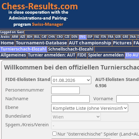
Logged on: Gast
Arabic
ARM
AZE
BIH
BUL
CAT
CHN
CRO
CZE
DEN
ENG
ESP
FAI
FIN
FRA
GER
GRE
INA
I
Home
Tournament-Database
AUT championship
Pictures
F
Turnierschach-Elozahl
Schnellschach-Elozahl
Allgemeines
Turnier anmelden: AUT
FIDE
Spieler anmelden
Elo AU
Willkommen bei den offiziellen Turnierscha
FIDE-Elolisten Stand
AUT-Elolisten Stand
6.936
Personennummer
Nachname
Vorname
Ebene
Bundesland
Spgem./Kreis/Verein
Nur "österreichische" Spieler (Land=A