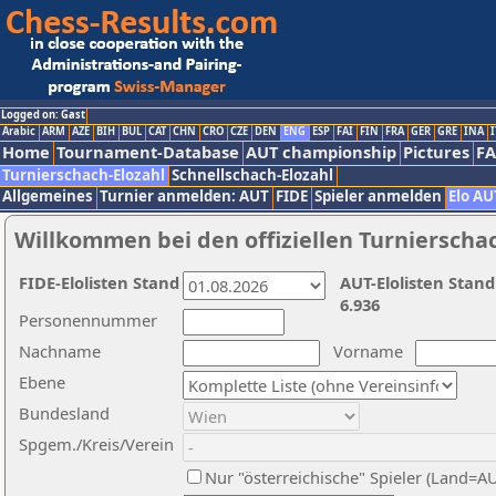
Logged on: Gast
Arabic
ARM
AZE
BIH
BUL
CAT
CHN
CRO
CZE
DEN
ENG
ESP
FAI
FIN
FRA
GER
GRE
INA
I
Home
Tournament-Database
AUT championship
Pictures
F
Turnierschach-Elozahl
Schnellschach-Elozahl
Allgemeines
Turnier anmelden: AUT
FIDE
Spieler anmelden
Elo AU
Willkommen bei den offiziellen Turnierscha
FIDE-Elolisten Stand
AUT-Elolisten Stand
6.936
Personennummer
Nachname
Vorname
Ebene
Bundesland
Spgem./Kreis/Verein
Nur "österreichische" Spieler (Land=A