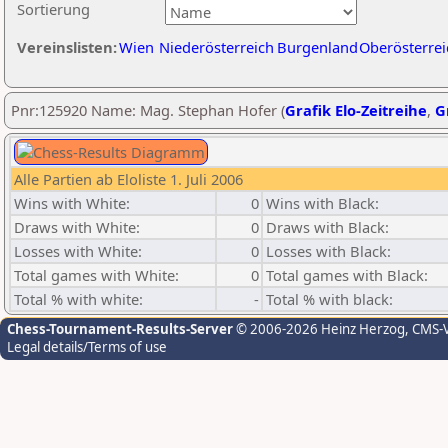
Sortierung
Vereinslisten:
Wien
Niederösterreich
Burgenland
Oberösterrei
Pnr:125920 Name: Mag. Stephan Hofer (
Grafik Elo-Zeitreihe
,
G
Alle Partien ab Eloliste 1. Juli 2006
Wins with White:
0
Wins with Black:
Draws with White:
0
Draws with Black:
Losses with White:
0
Losses with Black:
Total games with White:
0
Total games with Black:
Total % with white:
-
Total % with black:
Chess-Tournament-Results-Server
© 2006-2026 Heinz Herzog
, CMS-
Legal details/Terms of use