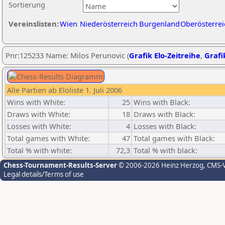
Sortierung
Vereinslisten:
Wien
Niederösterreich
Burgenland
Oberösterrei
Pnr:125233 Name: Milos Perunovic (
Grafik Elo-Zeitreihe
,
Grafi
Alle Partien ab Eloliste 1. Juli 2006
Wins with White:
25
Wins with Black:
Draws with White:
18
Draws with Black:
Losses with White:
4
Losses with Black:
Total games with White:
47
Total games with Black:
Total % with white:
72,3
Total % with black:
Chess-Tournament-Results-Server
© 2006-2026 Heinz Herzog
, CMS-
Legal details/Terms of use