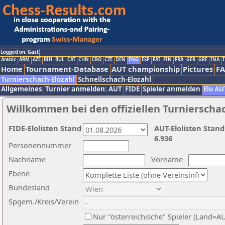
Logged on: Gast
Arabic
ARM
AZE
BIH
BUL
CAT
CHN
CRO
CZE
DEN
ENG
ESP
FAI
FIN
FRA
GER
GRE
INA
I
Home
Tournament-Database
AUT championship
Pictures
F
Turnierschach-Elozahl
Schnellschach-Elozahl
Allgemeines
Turnier anmelden: AUT
FIDE
Spieler anmelden
Elo AU
Willkommen bei den offiziellen Turnierscha
FIDE-Elolisten Stand
AUT-Elolisten Stand
6.936
Personennummer
Nachname
Vorname
Ebene
Bundesland
Spgem./Kreis/Verein
Nur "österreichische" Spieler (Land=A