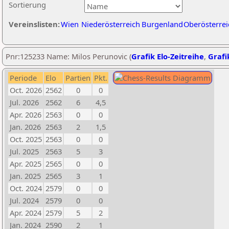
Sortierung
Vereinslisten:
Wien
Niederösterreich
Burgenland
Oberösterrei
Pnr:125233 Name: Milos Perunovic (
Grafik Elo-Zeitreihe
,
Grafi
Periode
Elo
Partien
Pkt.
Oct. 2026
2562
0
0
Jul. 2026
2562
6
4,5
Apr. 2026
2563
0
0
Jan. 2026
2563
2
1,5
Oct. 2025
2563
0
0
Jul. 2025
2563
5
3
Apr. 2025
2565
0
0
Jan. 2025
2565
3
1
Oct. 2024
2579
0
0
Jul. 2024
2579
0
0
Apr. 2024
2579
5
2
Jan. 2024
2590
2
1