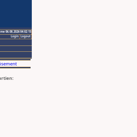
ime 06.08.2026 04:02:15
Login
Logout
artien: