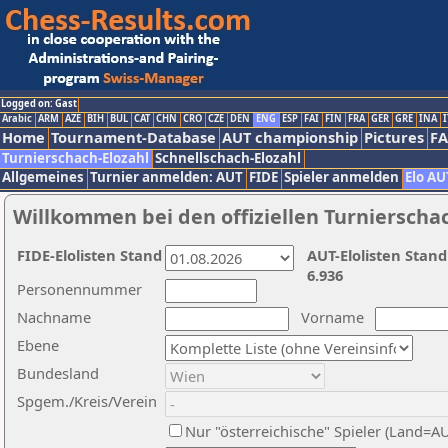
Logged on: Gast
Arabic
ARM
AZE
BIH
BUL
CAT
CHN
CRO
CZE
DEN
ENG
ESP
FAI
FIN
FRA
GER
GRE
INA
I
Home
Tournament-Database
AUT championship
Pictures
F
Turnierschach-Elozahl
Schnellschach-Elozahl
Allgemeines
Turnier anmelden: AUT
FIDE
Spieler anmelden
Elo AU
Willkommen bei den offiziellen Turnierscha
FIDE-Elolisten Stand
AUT-Elolisten Stand
6.936
Personennummer
Nachname
Vorname
Ebene
Bundesland
Spgem./Kreis/Verein
Nur "österreichische" Spieler (Land=A