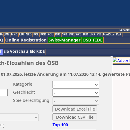
Servert
TA
JPN
MKD
LTU
NED
POL
POR
ROU
RUS
SRB
SVK
SWE
TUR
UKR
VIE
FontSize:11pt
AQ
Online Registration
Swiss-Manager
ÖSB
FIDE
T
Elo Vorschau
Elo FIDE
ch-Elozahlen des ÖSB
 01.07.2026, letzte Änderung am 11.07.2026 13:14, gewertete P
Kategorie
Geschlecht
Spielberechtigung
Top 100
UT)