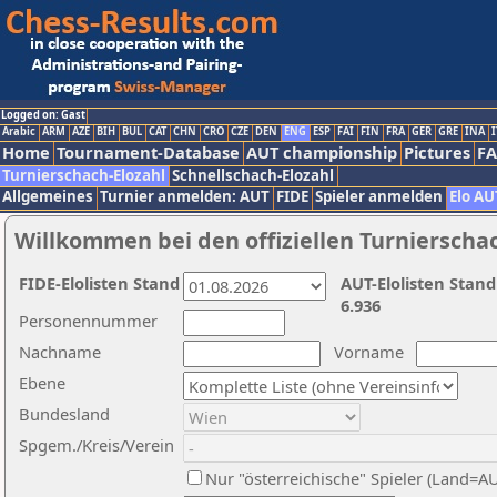
Logged on: Gast
Arabic
ARM
AZE
BIH
BUL
CAT
CHN
CRO
CZE
DEN
ENG
ESP
FAI
FIN
FRA
GER
GRE
INA
I
Home
Tournament-Database
AUT championship
Pictures
F
Turnierschach-Elozahl
Schnellschach-Elozahl
Allgemeines
Turnier anmelden: AUT
FIDE
Spieler anmelden
Elo AU
Willkommen bei den offiziellen Turnierscha
FIDE-Elolisten Stand
AUT-Elolisten Stand
6.936
Personennummer
Nachname
Vorname
Ebene
Bundesland
Spgem./Kreis/Verein
Nur "österreichische" Spieler (Land=A