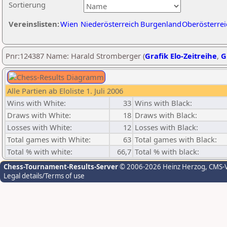
Sortierung
Vereinslisten:
Wien
Niederösterreich
Burgenland
Oberösterrei
Pnr:124387 Name: Harald Stromberger (
Grafik Elo-Zeitreihe
,
G
Alle Partien ab Eloliste 1. Juli 2006
Wins with White:
33
Wins with Black:
Draws with White:
18
Draws with Black:
Losses with White:
12
Losses with Black:
Total games with White:
63
Total games with Black:
Total % with white:
66,7
Total % with black:
Chess-Tournament-Results-Server
© 2006-2026 Heinz Herzog
, CMS-
Legal details/Terms of use