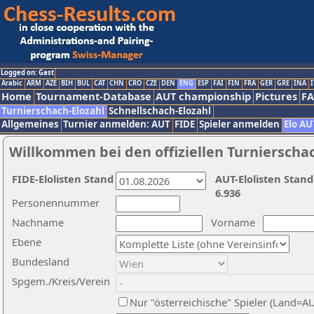
Logged on: Gast
Arabic
ARM
AZE
BIH
BUL
CAT
CHN
CRO
CZE
DEN
ENG
ESP
FAI
FIN
FRA
GER
GRE
INA
I
Home
Tournament-Database
AUT championship
Pictures
F
Turnierschach-Elozahl
Schnellschach-Elozahl
Allgemeines
Turnier anmelden: AUT
FIDE
Spieler anmelden
Elo AU
Willkommen bei den offiziellen Turnierscha
FIDE-Elolisten Stand
AUT-Elolisten Stand
6.936
Personennummer
Nachname
Vorname
Ebene
Bundesland
Spgem./Kreis/Verein
Nur "österreichische" Spieler (Land=A