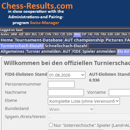
Logged on: Gast
Arabic
ARM
AZE
BIH
BUL
CAT
CHN
CRO
CZE
DEN
ENG
ESP
FAI
FIN
FRA
GER
GRE
INA
I
Home
Tournament-Database
AUT championship
Pictures
F
Turnierschach-Elozahl
Schnellschach-Elozahl
Allgemeines
Turnier anmelden: AUT
FIDE
Spieler anmelden
Elo AU
Willkommen bei den offiziellen Turnierscha
FIDE-Elolisten Stand
AUT-Elolisten Stand
6.936
Personennummer
Nachname
Vorname
Ebene
Bundesland
Spgem./Kreis/Verein
Nur "österreichische" Spieler (Land=A