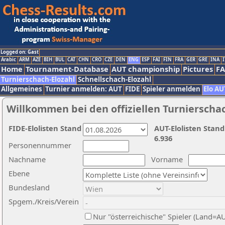
Logged on: Gast
Arabic
ARM
AZE
BIH
BUL
CAT
CHN
CRO
CZE
DEN
ENG
ESP
FAI
FIN
FRA
GER
GRE
INA
I
Home
Tournament-Database
AUT championship
Pictures
F
Turnierschach-Elozahl
Schnellschach-Elozahl
Allgemeines
Turnier anmelden: AUT
FIDE
Spieler anmelden
Elo AU
Willkommen bei den offiziellen Turnierscha
FIDE-Elolisten Stand
AUT-Elolisten Stand
6.936
Personennummer
Nachname
Vorname
Ebene
Bundesland
Spgem./Kreis/Verein
Nur "österreichische" Spieler (Land=A