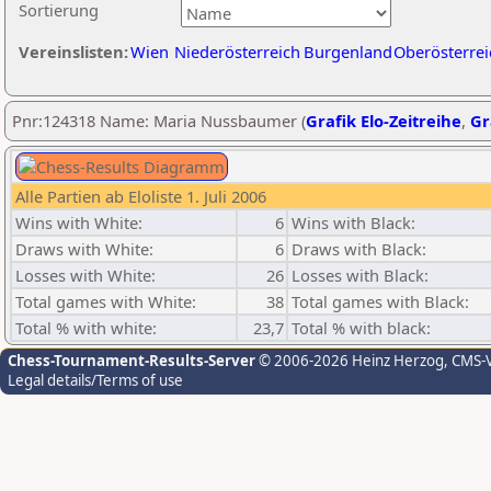
Sortierung
Vereinslisten:
Wien
Niederösterreich
Burgenland
Oberösterrei
Pnr:124318 Name: Maria Nussbaumer (
Grafik Elo-Zeitreihe
,
Gr
Alle Partien ab Eloliste 1. Juli 2006
Wins with White:
6
Wins with Black:
Draws with White:
6
Draws with Black:
Losses with White:
26
Losses with Black:
Total games with White:
38
Total games with Black:
Total % with white:
23,7
Total % with black:
Chess-Tournament-Results-Server
© 2006-2026 Heinz Herzog
, CMS-
Legal details/Terms of use