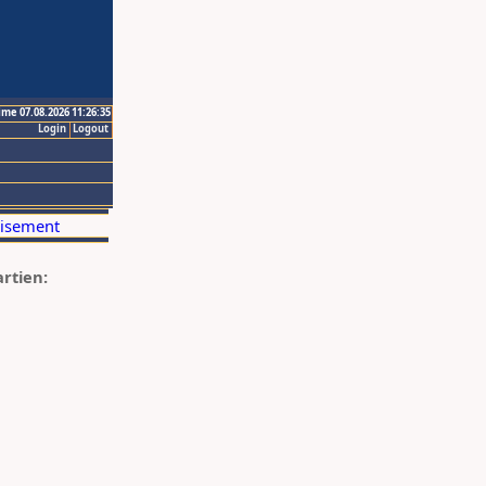
ime 07.08.2026 11:26:35
Login
Logout
artien: