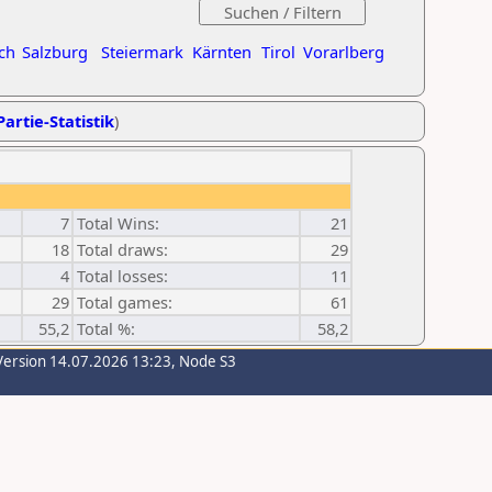
ch
Salzburg
Steiermark
Kärnten
Tirol
Vorarlberg
Partie-Statistik
)
7
Total Wins:
21
18
Total draws:
29
4
Total losses:
11
29
Total games:
61
55,2
Total %:
58,2
Version 14.07.2026 13:23, Node S3