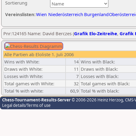
Sortierung
Vereinslisten:
Wien
Niederösterreich
Burgenland
Oberösterrei
Pnr:124165 Name: David Berczes (
Grafik Elo-Zeitreihe
,
Grafik 
Alle Partien ab Eloliste 1. Juli 2006
Wins with White:
14
Wins with Black:
Draws with White:
11
Draws with Black:
Losses with White:
7
Losses with Black:
Total games with White:
32
Total games with Black:
Total % with white:
60,9
Total % with black:
Chess-Tournament-Results-Server
© 2006-2026 Heinz Herzog
, CMS-
Legal details/Terms of use