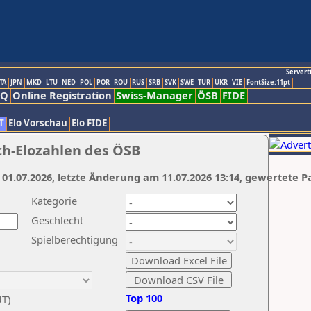
Servert
TA
JPN
MKD
LTU
NED
POL
POR
ROU
RUS
SRB
SVK
SWE
TUR
UKR
VIE
FontSize:11pt
AQ
Online Registration
Swiss-Manager
ÖSB
FIDE
T
Elo Vorschau
Elo FIDE
ch-Elozahlen des ÖSB
 01.07.2026, letzte Änderung am 11.07.2026 13:14, gewertete P
Kategorie
Geschlecht
Spielberechtigung
Top 100
UT)