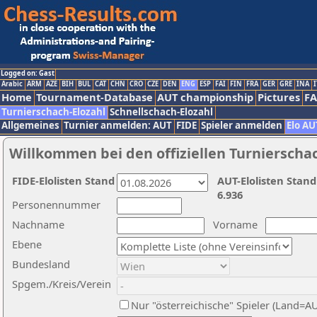
Logged on: Gast
Arabic
ARM
AZE
BIH
BUL
CAT
CHN
CRO
CZE
DEN
ENG
ESP
FAI
FIN
FRA
GER
GRE
INA
I
Home
Tournament-Database
AUT championship
Pictures
F
Turnierschach-Elozahl
Schnellschach-Elozahl
Allgemeines
Turnier anmelden: AUT
FIDE
Spieler anmelden
Elo AU
Willkommen bei den offiziellen Turnierscha
FIDE-Elolisten Stand
AUT-Elolisten Stand
6.936
Personennummer
Nachname
Vorname
Ebene
Bundesland
Spgem./Kreis/Verein
Nur "österreichische" Spieler (Land=A