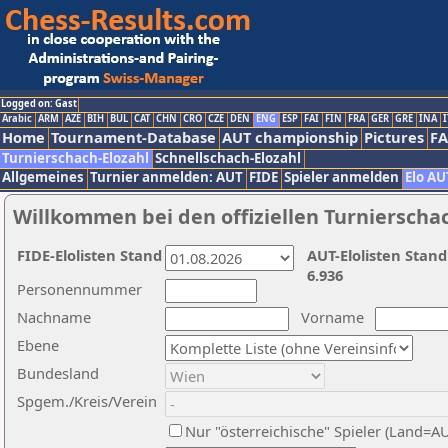
Logged on: Gast
Arabic
ARM
AZE
BIH
BUL
CAT
CHN
CRO
CZE
DEN
ENG
ESP
FAI
FIN
FRA
GER
GRE
INA
I
Home
Tournament-Database
AUT championship
Pictures
F
Turnierschach-Elozahl
Schnellschach-Elozahl
Allgemeines
Turnier anmelden: AUT
FIDE
Spieler anmelden
Elo AU
Willkommen bei den offiziellen Turnierscha
FIDE-Elolisten Stand
AUT-Elolisten Stand
6.936
Personennummer
Nachname
Vorname
Ebene
Bundesland
Spgem./Kreis/Verein
Nur "österreichische" Spieler (Land=A