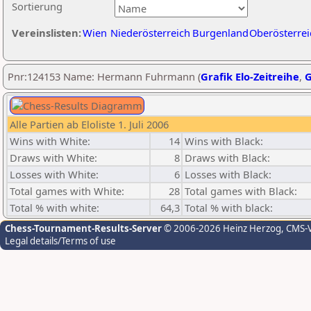
Sortierung
Vereinslisten:
Wien
Niederösterreich
Burgenland
Oberösterrei
Pnr:124153 Name: Hermann Fuhrmann (
Grafik Elo-Zeitreihe
,
G
Alle Partien ab Eloliste 1. Juli 2006
Wins with White:
14
Wins with Black:
Draws with White:
8
Draws with Black:
Losses with White:
6
Losses with Black:
Total games with White:
28
Total games with Black:
Total % with white:
64,3
Total % with black:
Chess-Tournament-Results-Server
© 2006-2026 Heinz Herzog
, CMS-
Legal details/Terms of use