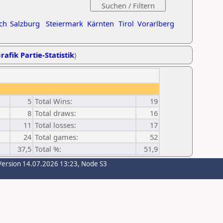
ch
Salzburg
Steiermark
Kärnten
Tirol
Vorarlberg
rafik Partie-Statistik
)
5
Total Wins:
19
8
Total draws:
16
11
Total losses:
17
24
Total games:
52
37,5
Total %:
51,9
Version 14.07.2026 13:23, Node S3