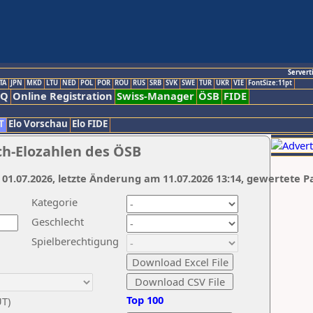
Servert
TA
JPN
MKD
LTU
NED
POL
POR
ROU
RUS
SRB
SVK
SWE
TUR
UKR
VIE
FontSize:11pt
AQ
Online Registration
Swiss-Manager
ÖSB
FIDE
T
Elo Vorschau
Elo FIDE
ch-Elozahlen des ÖSB
 01.07.2026, letzte Änderung am 11.07.2026 13:14, gewertete P
Kategorie
Geschlecht
Spielberechtigung
Top 100
UT)