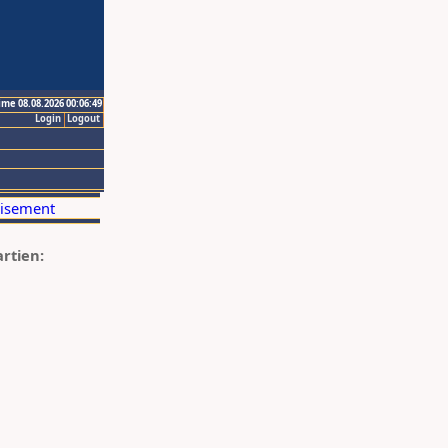
ime 08.08.2026 00:06:49
Login
Logout
artien: