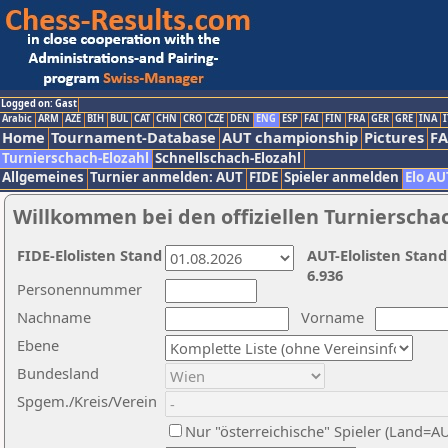
Logged on: Gast
Arabic
ARM
AZE
BIH
BUL
CAT
CHN
CRO
CZE
DEN
ENG
ESP
FAI
FIN
FRA
GER
GRE
INA
I
Home
Tournament-Database
AUT championship
Pictures
F
Turnierschach-Elozahl
Schnellschach-Elozahl
Allgemeines
Turnier anmelden: AUT
FIDE
Spieler anmelden
Elo AU
Willkommen bei den offiziellen Turnierscha
FIDE-Elolisten Stand
AUT-Elolisten Stand
6.936
Personennummer
Nachname
Vorname
Ebene
Bundesland
Spgem./Kreis/Verein
Nur "österreichische" Spieler (Land=A